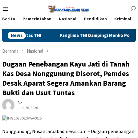
Loncat
Menu
ke
Mobile
konten
Berita
Pemerintahan
Nasional
Pendidikan
Kriminal
Panglima TNI Dampingi Menko Polkam Sampaikan Imbauan Jag
News
Beranda
Nasional
Dugaan Penebangan Kayu Jati di Tanah
Kas Desa Nonggunung Disorot, Pemdes
Desak Aparat Segera Amankan Barang
Bukti dan Usut Tuntas
Abi
Juni 26, 2026
Nonggunung, Nusantaraabadinews.com – Dugaan penebangan