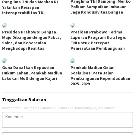
Panglima TNI Dampingi Menko
Panglima TNI dan Menhan RI
Polkam Sampaikan Imbauan
Yakinkan Kesiapan
Jaga Kondusivitas Bangsa
Interoperabilitas TNI
Presiden Prabowo: Bangsa
Presiden Prabowo Terima
Maju Dibangun dengan Fakta,
Laporan Program Strategis
Sains, dan Keberanian
TNI untuk Percepat
Menghadapi Realitas
Pemerataan Pembangunan
Guna Dapatkan Kepastian
Pemkab Madiun Gelar
Hukum Lahan, Pemkab Madiun
Sosialisasi Peta Jalan
Lakukan MoU dengan Kajari
Pembangunan Kependudukan
2025–2029
Tinggalkan Balasan
Alamat email Anda tidak akan dipublikasikan.
Ruas yang wajib ditandai
*