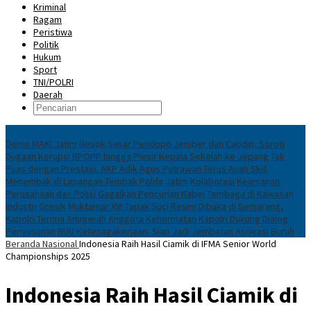
Kriminal
Ragam
Peristiwa
Politik
Hukum
Sport
TNI/POLRI
Daerah
News
Demo MAKI Jatim Besok Sasar Pendopo Jember dan Cabdin, Soroti
Dugaan Korupsi BPOPP hingga Plesir Kepala Sekolah ke Jepang
Tak
Puas dengan Prestasi, AKP Adik Agus Putrawan Terus Asah Skill
Menembak di Lapangan Tembak Polda Jatim
Kolaborasi Keamanan
Perusahaan dan Polisi Gagalkan Pencurian Kabel Tembaga di Kawasan
Industri Gresik
Muktamar XVI Tapak Suci Resmi Dibuka di Semarang,
Kapolri Terima Anugerah Anggota Kehormatan
Kapolri Dukung Dialog
Penyusunan RUU Ketenagakerjaan, Siap Jadi Jembatan Aspirasi Buruh
Beranda
Nasional
Indonesia Raih Hasil Ciamik di IFMA Senior World
Championships 2025
Indonesia Raih Hasil Ciamik di