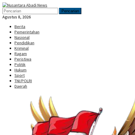
Loncat
Menu
ke
Mobile
Pencarian
konten
Agustus 8, 2026
Berita
Pemerintahan
Nasional
Pendidikan
Kriminal
Ragam
Peristiwa
Politik
Hukum
Sport
TNI/POLRI
Daerah