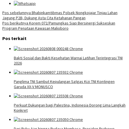
Navigasi
Pos sebelumnya
Bhabinkamtibmas Polsek Nongkojajar Tinjau Lahan
Jagung P2B, Dukung Asta Cita Ketahanan Pangan
pos
Pos berikutnya
Korem 072/Pamungkas Siap Bersinergi Sukseskan
Program Penataan Kawasan Malioboro
Pos terkait
Bakti Sosial dan Bakti Kesehatan Warnai Latihan Terintegrasi TNI
2026
Panglima TNI Sambut Kepulangan Satgas Kizi TNI Kontingen
Garuda XX-V MONUSCO
Perkuat Dukungan bagi Palestina, Indonesia Dorong Lima Langkah
Konkret
Dari Buku Ajar hingga Budaya Membaca, Presiden Prabowo