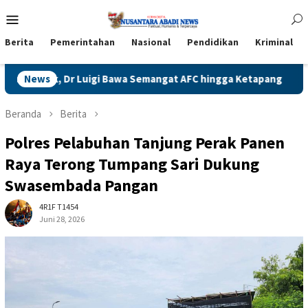
Loncat
Menu
ke
Mobile
konten
Berita
Pemerintahan
Nasional
Pendidikan
Kriminal
Bawa Semangat AFC hingga Ketapang
News
Naga Jawa Timur Berja
Beranda
Berita
Polres Pelabuhan Tanjung Perak Panen
Raya Terong Tumpang Sari Dukung
Swasembada Pangan
4R1F T1454
Juni 28, 2026