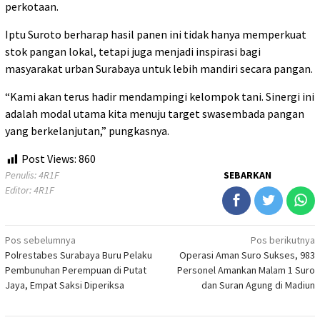
perkotaan.
Iptu Suroto berharap hasil panen ini tidak hanya memperkuat
stok pangan lokal, tetapi juga menjadi inspirasi bagi
masyarakat urban Surabaya untuk lebih mandiri secara pangan.
“Kami akan terus hadir mendampingi kelompok tani. Sinergi ini
adalah modal utama kita menuju target swasembada pangan
yang berkelanjutan,” pungkasnya.
Post Views:
860
Penulis: 4R1F
SEBARKAN
Editor: 4R1F
Navigasi
Pos sebelumnya
Pos berikutnya
Polrestabes Surabaya Buru Pelaku
Operasi Aman Suro Sukses, 983
pos
Pembunuhan Perempuan di Putat
Personel Amankan Malam 1 Suro
Jaya, Empat Saksi Diperiksa
dan Suran Agung di Madiun