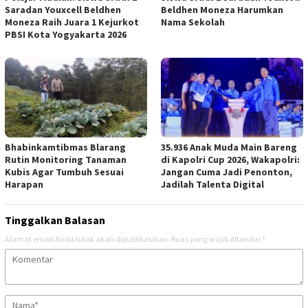
Saradan Youxcell Beldhen
Beldhen Moneza Harumkan
Moneza Raih Juara 1 Kejurkot
Nama Sekolah
PBSI Kota Yogyakarta 2026
Bhabinkamtibmas Blarang
35.936 Anak Muda Main Bareng
Rutin Monitoring Tanaman
di Kapolri Cup 2026, Wakapolri:
Kubis Agar Tumbuh Sesuai
Jangan Cuma Jadi Penonton,
Harapan
Jadilah Talenta Digital
Tinggalkan Balasan
Alamat email Anda tidak akan dipublikasikan.
Ruas yang wajib ditandai
*