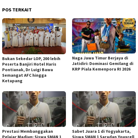
POS TERKAIT
Naga Jawa Timur Berjaya di
Bukan Sekedar LOP, 200 lebih
Jatidiri: Dominasi Gemilang di
Peserta Banjiri Hotel Haris
KRP Piala Kemenpora RI 2026
Pontianak, Dr Luigi Bawa
Semangat AFC hingga
Ketapang
Prestasi Membanggakan
Sabet Juara 1 di Yogyakarta,
Pelajar Madiun: Siswa SMAN 1
Siswa SMAN 1 Saradan Youxcell