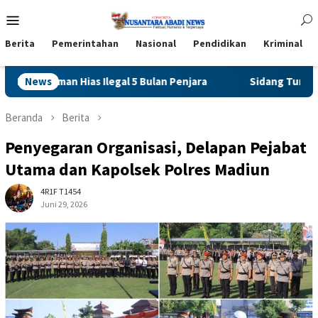
Loncat
Menu
ke
Mobile
konten
Berita
Pemerintahan
Nasional
Pendidikan
Kriminal
ias Ilegal 5 Bulan Penjara
News
Sidang Tuntutan Korupsi Pro
Beranda
Berita
Penyegaran Organisasi, Delapan Pejabat
Utama dan Kapolsek Polres Madiun
4R1F T1454
Juni 29, 2026