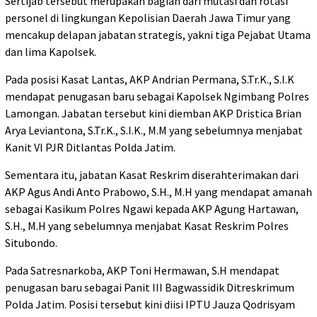
Sertijab tersebut merupakan bagian dari mutasi dan rotasi
personel di lingkungan Kepolisian Daerah Jawa Timur yang
mencakup delapan jabatan strategis, yakni tiga Pejabat Utama
dan lima Kapolsek.
Pada posisi Kasat Lantas, AKP Andrian Permana, S.Tr.K., S.I.K
mendapat penugasan baru sebagai Kapolsek Ngimbang Polres
Lamongan. Jabatan tersebut kini diemban AKP Dristica Brian
Arya Leviantona, S.Tr.K., S.I.K., M.M yang sebelumnya menjabat
Kanit VI PJR Ditlantas Polda Jatim.
Sementara itu, jabatan Kasat Reskrim diserahterimakan dari
AKP Agus Andi Anto Prabowo, S.H., M.H yang mendapat amanah
sebagai Kasikum Polres Ngawi kepada AKP Agung Hartawan,
S.H., M.H yang sebelumnya menjabat Kasat Reskrim Polres
Situbondo.
Pada Satresnarkoba, AKP Toni Hermawan, S.H mendapat
penugasan baru sebagai Panit III Bagwassidik Ditreskrimum
Polda Jatim. Posisi tersebut kini diisi IPTU Jauza Qodrisyam