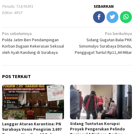
Penulis: T14/M3R1
SEBARKAN
Editor: 4R1F
Navigasi
Pos sebelumnya
Pos berikutnya
Polda Jatim Beri Pendampingan
Sidang Gugatan Balai PKK
pos
Korban Dugaan Kekerasan Seksual
Simomulyo Surabaya Ditunda,
oleh Ayah Kandung di Surabaya
Penggugat Tuntut Rp11,44 Miliar
POS TERKAIT
Sidang Tuntutan Korupsi
Langgar Aturan Karantina: PN
Proyek Pengerukan Pelindo
Surabaya Vonis Pengirim 2.697