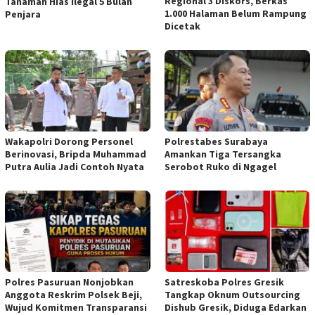
Regional 3 Diskors, Berkas
Tanaman Hias Ilegal 5 Bulan
1.000 Halaman Belum Rampung
Penjara
Dicetak
Wakapolri Dorong Personel
Polrestabes Surabaya
Berinovasi, Bripda Muhammad
Amankan Tiga Tersangka
Putra Aulia Jadi Contoh Nyata
Serobot Ruko di Ngagel
Polres Pasuruan Nonjobkan
Satreskoba Polres Gresik
Anggota Reskrim Polsek Beji,
Tangkap Oknum Outsourcing
Wujud Komitmen Transparansi
Dishub Gresik, Diduga Edarkan