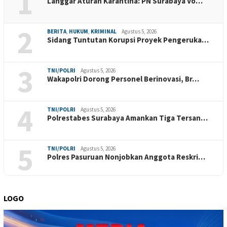
1
Langgar Aturan Karantina: PN Surabaya Vo…
2
BERITA
,
HUKUM
,
KRIMINAL
Agustus 5, 2026
Sidang Tuntutan Korupsi Proyek Pengeruka…
3
TNI/POLRI
Agustus 5, 2026
Wakapolri Dorong Personel Berinovasi, Br…
4
TNI/POLRI
Agustus 5, 2026
Polrestabes Surabaya Amankan Tiga Tersan…
5
TNI/POLRI
Agustus 5, 2026
Polres Pasuruan Nonjobkan Anggota Reskri…
LOGO