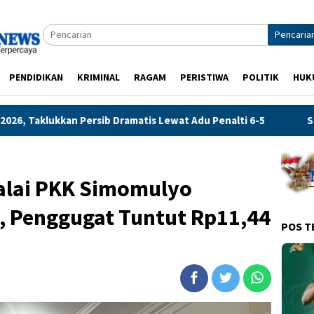
Pencaria
PENDIDIKAN
KRIMINAL
RAGAM
PERISTIWA
POLITIK
HUK
atis Lewat Adu Penalti 6-5
Sengketa Tagihan Utilitas Ap
alai PKK Simomulyo
, Penggugat Tuntut Rp11,44
POS T