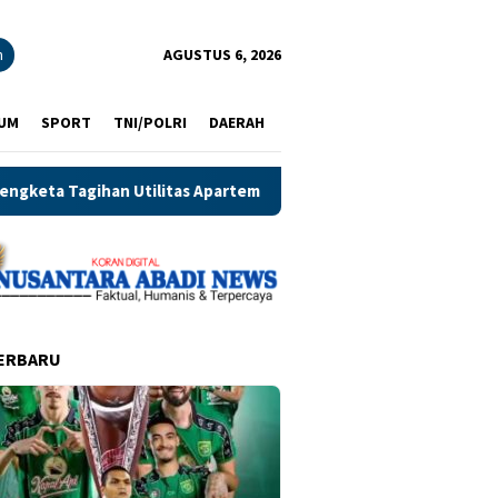
n
AGUSTUS 6, 2026
UM
SPORT
TNI/POLRI
DAERAH
artemen Puncak Bukit Golf Surabaya Berlanjut, Penyewa Minta Tr
ERBARU