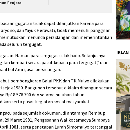
hun Penjara
bacaan gugatan tidak dapat dilanjutkan karena para
, Haryono, dan Yayuk Herawati, tidak memenuhi panggilan
an memutuskan menunda persidangan dan memerintahkan
da seluruh tergugat.
IKLAN
ugatan. Namun para tergugat tidak hadir. Selanjutnya
lan kembali secara patut kepada para tergugat,” ujar
aathul Amri, usai persidangan.
ebut pembongkaran Balai PKK dan TK Mulyo dilakukan
i sejak 1980. Bangunan tersebut diklaim dibangun secara
ya Rp18.576.700 dan selama puluhan tahun
dikan serta pusat kegiatan sosial masyarakat.
ngacu pada sejumlah dokumen, di antaranya Rembug
al 29 Maret 1981, Pengesahan Walikotamadya Surabaya
April 1981, serta penetapan Lurah Simomulyo tertanggal