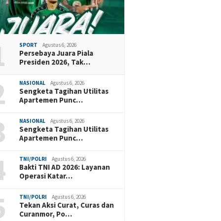
1
SPORT
Agustus 6, 2026
Persebaya Juara Piala
Presiden 2026, Tak…
2
NASIONAL
Agustus 6, 2026
Sengketa Tagihan Utilitas
Apartemen Punc…
3
NASIONAL
Agustus 6, 2026
Sengketa Tagihan Utilitas
Apartemen Punc…
4
TNI/POLRI
Agustus 6, 2026
Bakti TNI AD 2026: Layanan
Operasi Katar…
5
TNI/POLRI
Agustus 6, 2026
Tekan Aksi Curat, Curas dan
Curanmor, Po…