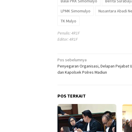
Balai PKK Simomulyo
Berita Surabay
LPMK Simomulyo
Nusantara Abadi N
TK Mulyo
Penulis: 4R1F
Editor: 4R1F
Navigasi
Pos sebelumnya
Penyegaran Organisasi, Delapan Pejabat 
pos
dan Kapolsek Polres Madiun
POS TERKAIT