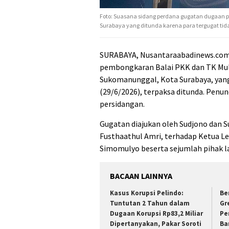
Foto: Suasana sidang perdana gugatan dugaan p
Surabaya yang ditunda karena para tergugat tida
SURABAYA, Nusantaraabadinews.com 
pembongkaran Balai PKK dan TK Mul
Sukomanunggal, Kota Surabaya, yang 
(29/6/2026), terpaksa ditunda. Penun
persidangan.
Gugatan diajukan oleh Sudjono dan 
Fusthaathul Amri, terhadap Ketua 
Simomulyo beserta sejumlah pihak l
BACAAN LAINNYA
Kasus Korupsi Pelindo:
Be
Tuntutan 2 Tahun dalam
Gr
Dugaan Korupsi Rp83,2 Miliar
Pe
Dipertanyakan, Pakar Soroti
Ba