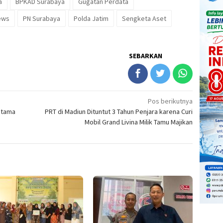
a
BPKAD Surabaya
Gugatan Perdata
ews
PN Surabaya
Polda Jatim
Sengketa Aset
SEBARKAN
Pos berikutnya
Utama
PRT di Madiun Dituntut 3 Tahun Penjara karena Curi
Mobil Grand Livina Milik Tamu Majikan