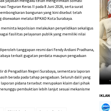
hak yayasan mengaku telah mengirimkan Somasi
asi Teguran Keras II pada 8 Juni 2026, serta surat
 pembongkaran bangunan yang kini disebut telah
g disewakan melalui BPKAD Kota Surabaya.
r meminta kepolisian melakukan penyelidikan sekaligus
gai fasilitas pelayanan publik yang memiliki nilai
 diperoleh tanggapan resmi dari Fendy Ardiani Pradhana,
rabaya terkait gugatan perdata maupun pengaduan
lir di Pengadilan Negeri Surabaya, sementara laporan
asih berada pada tahap pengaduan. Seluruh dalil yang
aporan pidana tersebut merupakan klaim dari pihak
menunggu pembuktian lebih lanjut sesuai mekanisme
IKLAN 