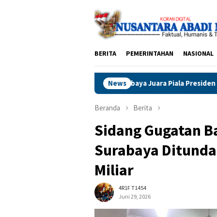
Loncat
ke
konten
BERITA
PEMERINTAHAN
NASIONAL
Persebaya Juara Piala Presiden 2026, Taklukkan Persib Dram
News
Beranda
Berita
Sidang Gugatan B
Surabaya Ditunda
Miliar
4R1F T1454
Juni 29, 2026