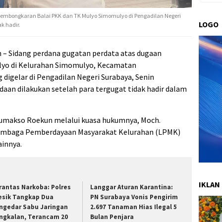
embongkaran Balai PKK dan TK Mulyo Simomulyo di Pengadilan Negeri
LOGO
k hadir.
– Sidang perdana gugatan perdata atas dugaan
yo di Kelurahan Simomulyo, Kecamatan
digelar di Pengadilan Negeri Surabaya, Senin
daan dilakukan setelah para tergugat tidak hadir dalam
Sumakso Roekun melalui kuasa hukumnya, Moch.
Lembaga Pemberdayaan Masyarakat Kelurahan (LPMK)
ainnya.
IKLAN
rantas Narkoba: Polres
Langgar Aturan Karantina:
esik Tangkap Dua
PN Surabaya Vonis Pengirim
ngedar Sabu Jaringan
2.697 Tanaman Hias Ilegal 5
ngkalan, Terancam 20
Bulan Penjara