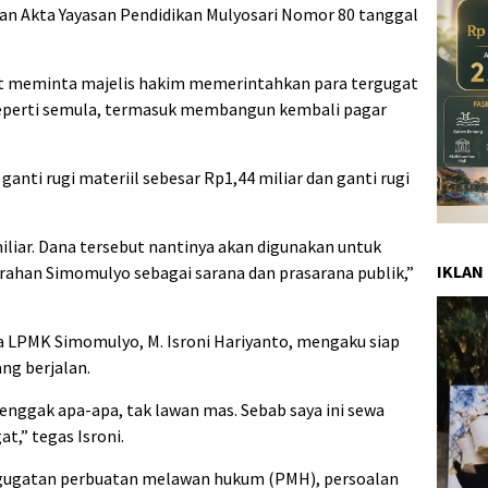
gan Akta Yayasan Pendidikan Mulyosari Nomor 80 tanggal
at meminta majelis hakim memerintahkan para tergugat
eperti semula, termasuk membangun kembali pagar
anti rugi materiil sebesar Rp1,44 miliar dan ganti rugi
liar. Dana tersebut nantinya akan digunakan untuk
IKLAN
ahan Simomulyo sebagai sarana dan prasarana publik,”
 LPMK Simomulyo, M. Isroni Hariyanto, mengaku siap
ng berjalan.
 enggak apa-apa, tak lawan mas. Sebab saya ini sewa
t,” tegas Isroni.
 gugatan perbuatan melawan hukum (PMH), persoalan