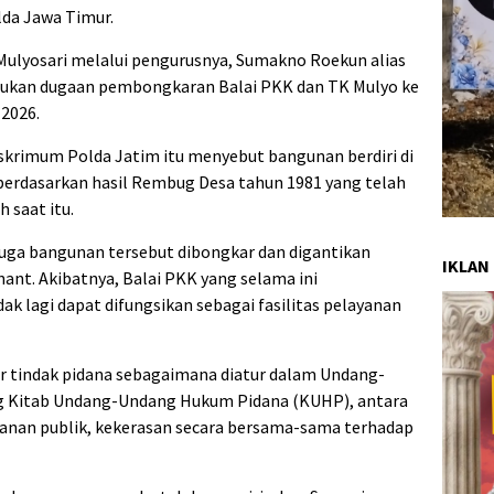
lda Jawa Timur.
 Mulyosari melalui pengurusnya, Sumakno Roekun alias
dukan dugaan pembongkaran Balai PKK dan TK Mulyo ke
2026.
skrimum Polda Jatim itu menyebut bangunan berdiri di
 berdasarkan hasil Rembug Desa tahun 1981 yang telah
saat itu.
ga bangunan tersebut dibongkar dan digantikan
IKLAN
ant. Akibatnya, Balai PKK yang selama ini
k lagi dapat difungsikan sebagai fasilitas pelayanan
r tindak pidana sebagaimana diatur dalam Undang-
g Kitab Undang-Undang Hukum Pidana (KUHP), antara
ayanan publik, kekerasan secara bersama-sama terhadap