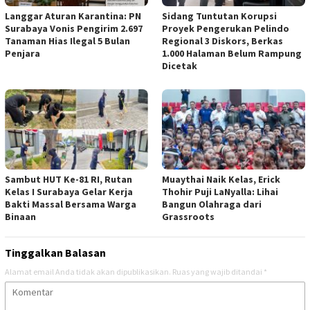
Langgar Aturan Karantina: PN
Sidang Tuntutan Korupsi
Surabaya Vonis Pengirim 2.697
Proyek Pengerukan Pelindo
Tanaman Hias Ilegal 5 Bulan
Regional 3 Diskors, Berkas
Penjara
1.000 Halaman Belum Rampung
Dicetak
Sambut HUT Ke-81 RI, Rutan
Muaythai Naik Kelas, Erick
Kelas I Surabaya Gelar Kerja
Thohir Puji LaNyalla: Lihai
Bakti Massal Bersama Warga
Bangun Olahraga dari
Binaan
Grassroots
Tinggalkan Balasan
Alamat email Anda tidak akan dipublikasikan.
Ruas yang wajib ditandai
*