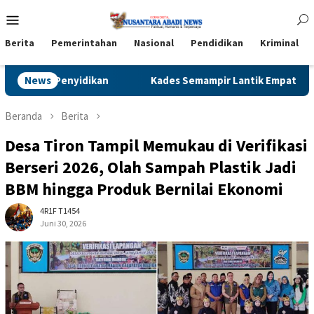
Loncat
Menu
ke
Mobile
konten
Berita
Pemerintahan
Nasional
Pendidikan
Kriminal
pir Lantik Empat Pejabat Baru, Perkuat Kinerja Pemerintahan D
News
Beranda
Berita
Desa Tiron Tampil Memukau di Verifikasi
Berseri 2026, Olah Sampah Plastik Jadi
BBM hingga Produk Bernilai Ekonomi
4R1F T1454
Juni 30, 2026