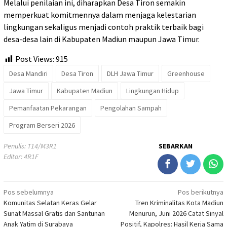
Melalui penilaian ini, diharapkan Desa Tiron semakin
memperkuat komitmennya dalam menjaga kelestarian
lingkungan sekaligus menjadi contoh praktik terbaik bagi
desa-desa lain di Kabupaten Madiun maupun Jawa Timur.
Post Views:
915
Desa Mandiri
Desa Tiron
DLH Jawa Timur
Greenhouse
Jawa Timur
Kabupaten Madiun
Lingkungan Hidup
Pemanfaatan Pekarangan
Pengolahan Sampah
Program Berseri 2026
Penulis: T14/M3R1
SEBARKAN
Editor: 4R1F
Navigasi
Pos sebelumnya
Pos berikutnya
Komunitas Selatan Keras Gelar
Tren Kriminalitas Kota Madiun
pos
Sunat Massal Gratis dan Santunan
Menurun, Juni 2026 Catat Sinyal
Anak Yatim di Surabaya
Positif, Kapolres: Hasil Kerja Sama