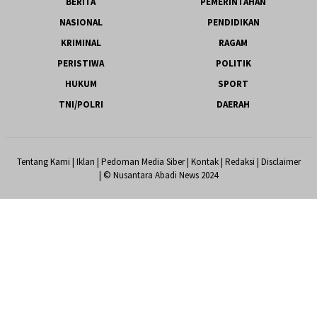
BERITA
PEMERINTAHAN
NASIONAL
PENDIDIKAN
KRIMINAL
RAGAM
PERISTIWA
POLITIK
HUKUM
SPORT
TNI/POLRI
DAERAH
Tentang Kami
|
Iklan
|
Pedoman Media Siber
|
Kontak
|
Redaksi
|
Disclaimer
| © Nusantara Abadi News 2024