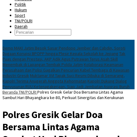
Politik
Hukum
Sport
TNI/POLRI
Daerah
News
Demo MAKI Jatim Besok Sasar Pendopo Jember dan Cabdin, Soroti
Dugaan Korupsi BPOPP hingga Plesir Kepala Sekolah ke Jepang
Tak
Puas dengan Prestasi, AKP Adik Agus Putrawan Terus Asah Skill
Menembak di Lapangan Tembak Polda Jatim
Kolaborasi Keamanan
Perusahaan dan Polisi Gagalkan Pencurian Kabel Tembaga di Kawasan
Industri Gresik
Muktamar XVI Tapak Suci Resmi Dibuka di Semarang,
Kapolri Terima Anugerah Anggota Kehormatan
Kapolri Dukung Dialog
Penyusunan RUU Ketenagakerjaan, Siap Jadi Jembatan Aspirasi Buruh
Beranda
TNI/POLRI
Polres Gresik Gelar Doa Bersama Lintas Agama
Sambut Hari Bhayangkara ke-80, Perkuat Sinergitas dan Kerukunan
Polres Gresik Gelar Doa
Bersama Lintas Agama