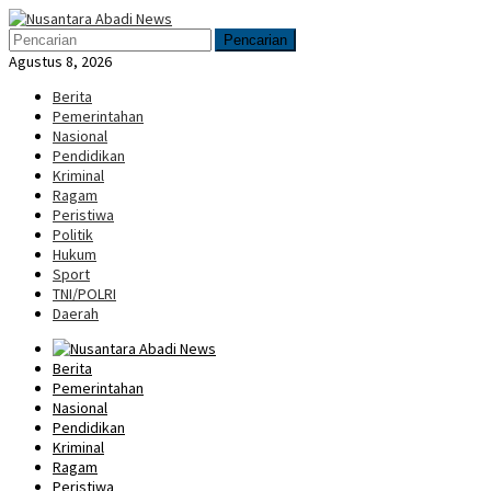
Loncat
Menu
ke
Mobile
Pencarian
konten
Agustus 8, 2026
Berita
Pemerintahan
Nasional
Pendidikan
Kriminal
Ragam
Peristiwa
Politik
Hukum
Sport
TNI/POLRI
Daerah
Berita
Pemerintahan
Nasional
Pendidikan
Kriminal
Ragam
Peristiwa