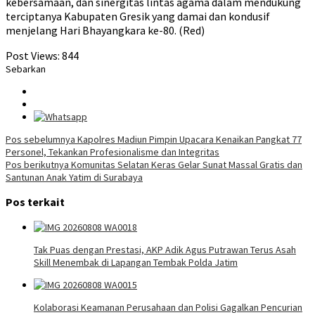
kebersamaan, dan sinergitas lintas agama dalam mendukung
terciptanya Kabupaten Gresik yang damai dan kondusif
menjelang Hari Bhayangkara ke-80. (Red)
Post Views:
844
Sebarkan
Navigasi
Pos sebelumnya
Kapolres Madiun Pimpin Upacara Kenaikan Pangkat 77
Personel, Tekankan Profesionalisme dan Integritas
pos
Pos berikutnya
Komunitas Selatan Keras Gelar Sunat Massal Gratis dan
Santunan Anak Yatim di Surabaya
Pos terkait
Tak Puas dengan Prestasi, AKP Adik Agus Putrawan Terus Asah
Skill Menembak di Lapangan Tembak Polda Jatim
Kolaborasi Keamanan Perusahaan dan Polisi Gagalkan Pencurian