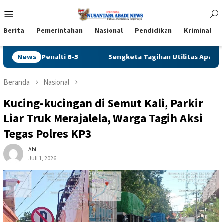
Loncat
Menu
ke
Mobile
konten
Berita
Pemerintahan
Nasional
Pendidikan
Kriminal
ta Tagihan Utilitas Apartemen Puncak Bukit Golf Surabaya Berla
News
Beranda
Nasional
Kucing-kucingan di Semut Kali, Parkir
Liar Truk Merajalela, Warga Tagih Aksi
Tegas Polres KP3
Abi
Juli 1, 2026