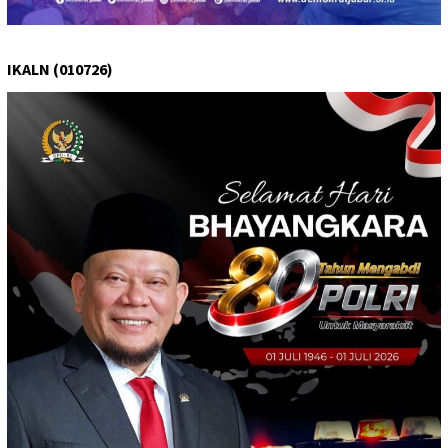
IKALN (010726)