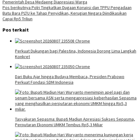
Pemerintah Desa Medaeng Diapresiasi Warga
pos
Pos berikutnya
Polri Tingkatkan Dugaan Korupsi dan TPPU Pengadaan
Batu Bara PLTU ke Tahap Penyidikan, Kerugian Negara Diindikasikan
Capai Rp5 Triliun
Pos terkait
Perkuat Dukungan bagi Palestina, Indonesia Dorong Lima Langkah
Konkret
Dari Buku Ajar hingga Budaya Membaca, Presiden Prabowo
Perkuat Fondasi SDM Indonesia
Tasyakuran Sepasma: Bupati Madiun Apresiasi Sukses Sepasma,
Perputaran Ekonomi UMKM Tembus Rp5,3 Miliar