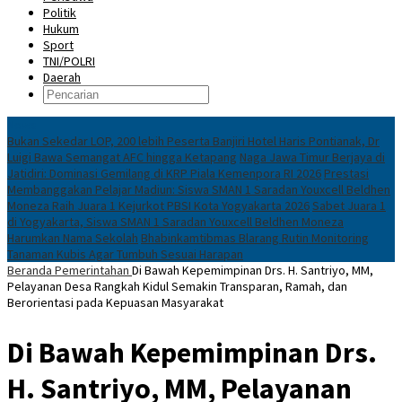
Politik
Hukum
Sport
TNI/POLRI
Daerah
News
Bukan Sekedar LOP, 200 lebih Peserta Banjiri Hotel Haris Pontianak, Dr
Luigi Bawa Semangat AFC hingga Ketapang
Naga Jawa Timur Berjaya di
Jatidiri: Dominasi Gemilang di KRP Piala Kemenpora RI 2026
Prestasi
Membanggakan Pelajar Madiun: Siswa SMAN 1 Saradan Youxcell Beldhen
Moneza Raih Juara 1 Kejurkot PBSI Kota Yogyakarta 2026
Sabet Juara 1
di Yogyakarta, Siswa SMAN 1 Saradan Youxcell Beldhen Moneza
Harumkan Nama Sekolah
Bhabinkamtibmas Blarang Rutin Monitoring
Tanaman Kubis Agar Tumbuh Sesuai Harapan
Beranda
Pemerintahan
Di Bawah Kepemimpinan Drs. H. Santriyo, MM,
Pelayanan Desa Rangkah Kidul Semakin Transparan, Ramah, dan
Berorientasi pada Kepuasan Masyarakat
Di Bawah Kepemimpinan Drs.
H. Santriyo, MM, Pelayanan