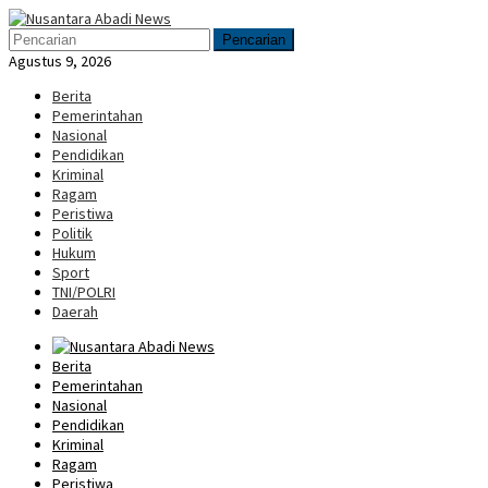
Loncat
Menu
ke
Mobile
Pencarian
konten
Agustus 9, 2026
Berita
Pemerintahan
Nasional
Pendidikan
Kriminal
Ragam
Peristiwa
Politik
Hukum
Sport
TNI/POLRI
Daerah
Berita
Pemerintahan
Nasional
Pendidikan
Kriminal
Ragam
Peristiwa