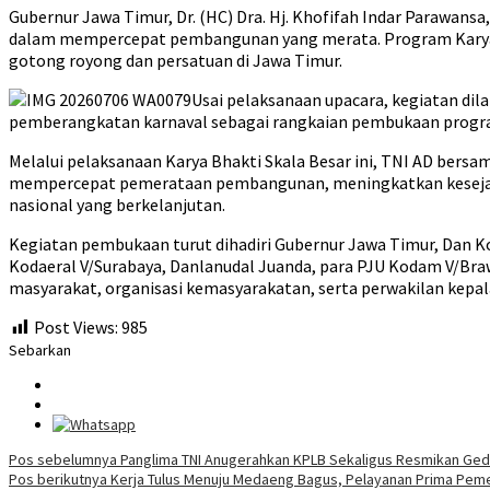
Gubernur Jawa Timur, Dr. (HC) Dra. Hj. Khofifah Indar Parawan
dalam mempercepat pembangunan yang merata. Program Karya 
gotong royong dan persatuan di Jawa Timur.
Usai pelaksanaan upacara, kegiatan dila
pemberangkatan karnaval sebagai rangkaian pembukaan program
Melalui pelaksanaan Karya Bhakti Skala Besar ini, TNI AD ber
mempercepat pemerataan pembangunan, meningkatkan keseja
nasional yang berkelanjutan.
Kegiatan pembukaan turut dihadiri Gubernur Jawa Timur, Dan Ko
Kodaeral V/Surabaya, Danlanudal Juanda, para PJU Kodam V/Bra
masyarakat, organisasi kemasyarakatan, serta perwakilan kepala 
Post Views:
985
Sebarkan
Navigasi
Pos sebelumnya
Panglima TNI Anugerahkan KPLB Sekaligus Resmikan Ged
Pos berikutnya
Kerja Tulus Menuju Medaeng Bagus, Pelayanan Prima Pem