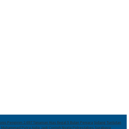
nis Pengirim 2.697 Tanaman Hias Ilegal 5 Bulan Penjara
Sidang Tuntutan
a Muhammad Putra Aulia Jadi Contoh Nyata
Polrestabes Surabaya