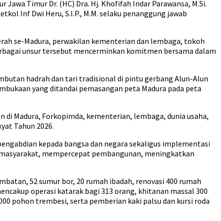
awa Timur Dr. (HC) Dra. Hj. Khofifah Indar Parawansa, M.Si.
ol Inf Dwi Heru, S.I.P., M.M. selaku penanggung jawab
aerah se-Madura, perwakilan kementerian dan lembaga, tokoh
n berbagai unsur tersebut mencerminkan komitmen bersama dalam
tan hadrah dan tari tradisional di pintu gerbang Alun-Alun
pembukaan yang ditandai pemasangan peta Madura pada peta
 di Madura, Forkopimda, kementerian, lembaga, dunia usaha,
kyat Tahun 2026.
 pengabdian kepada bangsa dan negara sekaligus implementasi
itan masyarakat, mempercepat pembangunan, meningkatkan
mbatan, 52 sumur bor, 20 rumah ibadah, renovasi 400 rumah
ik mencakup operasi katarak bagi 313 orang, khitanan massal 300
.000 pohon trembesi, serta pemberian kaki palsu dan kursi roda