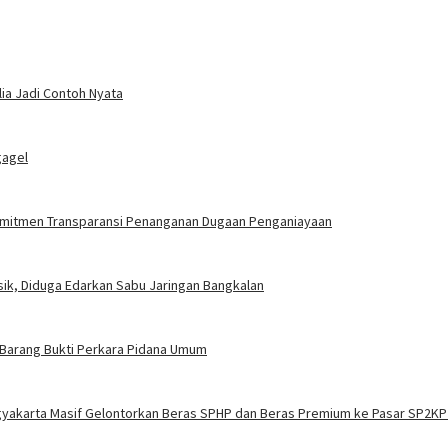
ia Jadi Contoh Nyata
gagel
Komitmen Transparansi Penanganan Dugaan Penganiayaan
ik, Diduga Edarkan Sabu Jaringan Bangkalan
 Barang Bukti Perkara Pidana Umum
gyakarta Masif Gelontorkan Beras SPHP dan Beras Premium ke Pasar SP2KP