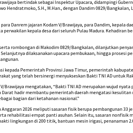
aya bertindak sebagai Inspektur Upacara, didampingi Gubernur J
o Hendratmoko, S.H., M.Han., dengan Dandim 0829/Bangkalan, Letk
i, para Danrem jajaran Kodam V/Brawijaya, para Dandim, kepala d
rta perwakilan kepala desa dari seluruh Pulau Madura. Kehadira
rta rombongan di Makodim 0829/Bangkalan, dilanjutkan penyambu
. Selanjutnya dilaksanakan upacara pembukaan, hingga prosesi 
bangunan.
 kepada Pemerintah Provinsi Jawa Timur, pemerintah kabupaten
rakat yang telah bersinergi menyukseskan Bakti TNI AD untuk Ra
m V/Brawijaya mengatakan, “Bakti TNI AD merupakan wujud nyata
gkatan Darat hadir membantu pemerintah daerah mengatasi kesul
bagai bagian dari ketahanan nasional.”
Anggaran 2026 meliputi sasaran fisik berupa pembangunan 33 je
 serta rehabilitasi empat panti asuhan. Selain itu, sasaran nonfis
akti lingkungan di 200 titik, bantuan mesin irigasi, penanaman 2