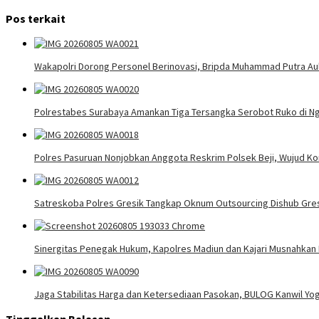
pos
Pos terkait
Wakapolri Dorong Personel Berinovasi, Bripda Muhammad Putra Aul
Polrestabes Surabaya Amankan Tiga Tersangka Serobot Ruko di N
Polres Pasuruan Nonjobkan Anggota Reskrim Polsek Beji, Wujud 
Satreskoba Polres Gresik Tangkap Oknum Outsourcing Dishub Gres
Sinergitas Penegak Hukum, Kapolres Madiun dan Kajari Musnahkan
Jaga Stabilitas Harga dan Ketersediaan Pasokan, BULOG Kanwil Yo