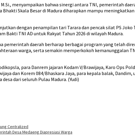
sa, M.Si., menyampaikan bahwa sinergi antara TNI, pemerintah da
Bhakti Skala Besar di Madura diharapkan mampu meningkatkan 
njutkan dengan penampilan tari Tarara dan pencak silat PS Joko T
 Bakti TNI AD untuk Rakyat Tahun 2026 di wilayah Madura.
sama pemerintah daerah berharap berbagai program yang telah d
hteraan warga, serta semakin memperkokoh kemanunggalan TN
dikopsla, para Danrem jajaran Kodam V/Brawijaya, Karo Ops Pold
wijaya dan Korem 084/Bhaskara Jaya, para kepala balak, Dandim, 
desa dari seluruh Pulau Madura. (Yudi)
ung Centralized
erintah Desa Medaeng Diapresiasi Warga