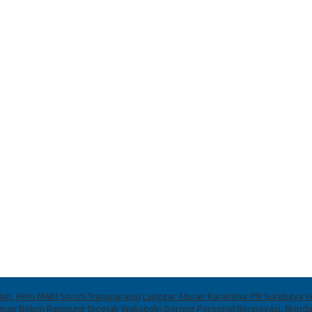
lan, Heru MAKI Soroti Transparansi
Langgar Aturan Karantina: PN Surabaya Vo
laman Belum Rampung Dicetak
Wakapolri Dorong Personel Berinovasi, Bripd