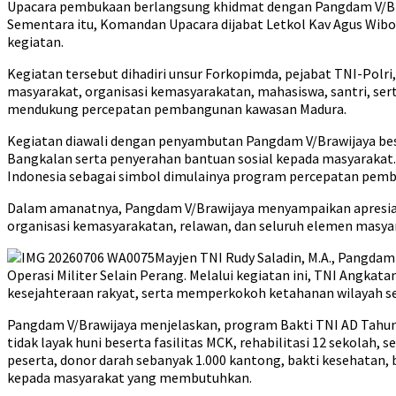
Upacara pembukaan berlangsung khidmat dengan Pangdam V/Brawij
Sementara itu, Komandan Upacara dijabat Letkol Kav Agus Wibow
kegiatan.
Kegiatan tersebut dihadiri unsur Forkopimda, pejabat TNI-Polr
masyarakat, organisasi kemasyarakatan, mahasiswa, santri, se
mendukung percepatan pembangunan kawasan Madura.
Kegiatan diawali dengan penyambutan Pangdam V/Brawijaya bese
Bangkalan serta penyerahan bantuan sosial kepada masyarakat
Indonesia sebagai simbol dimulainya program percepatan pem
Dalam amanatnya, Pangdam V/Brawijaya menyampaikan apresiasi
organisasi kemasyarakatan, relawan, dan seluruh elemen masya
Mayjen TNI Rudy Saladin, M.A., Pangda
Operasi Militer Selain Perang. Melalui kegiatan ini, TNI An
kesejahteraan rakyat, serta memperkokoh ketahanan wilayah se
Pangdam V/Brawijaya menjelaskan, program Bakti TNI AD Tahun 
tidak layak huni beserta fasilitas MCK, rehabilitasi 12 sekolah,
peserta, donor darah sebanyak 1.000 kantong, bakti kesehatan, b
kepada masyarakat yang membutuhkan.