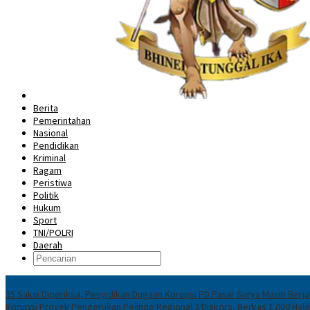
Berita
Pemerintahan
Nasional
Pendidikan
Kriminal
Ragam
Peristiwa
Politik
Hukum
Sport
TNI/POLRI
Daerah
News
35 Saksi Diperiksa, Penyidikan Dugaan Korupsi PD Pasar Surya Masih Berja
Korupsi Proyek Pengerukan Pelindo Regional 3 Diskors, Berkas 1.000 Ha