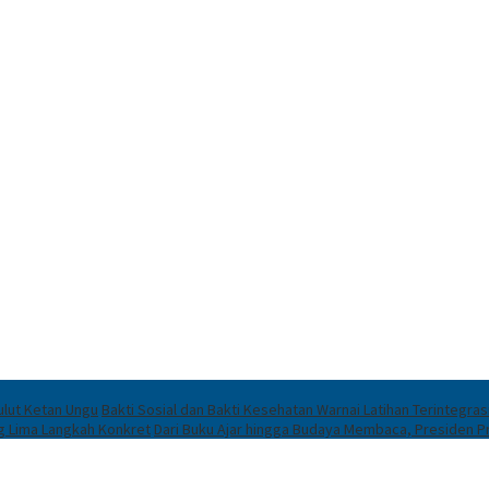
ulut Ketan Ungu
Bakti Sosial dan Bakti Kesehatan Warnai Latihan Terintegras
ng Lima Langkah Konkret
Dari Buku Ajar hingga Budaya Membaca, Presiden 