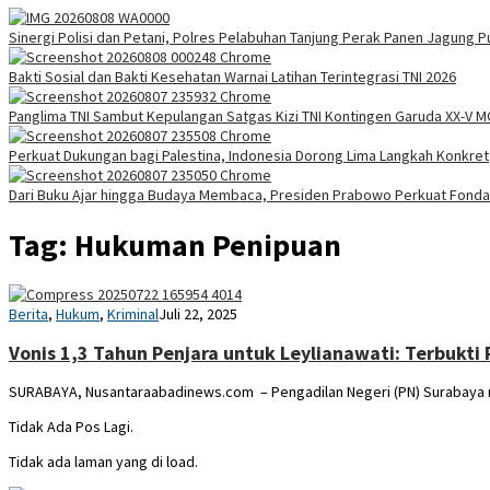
Sinergi Polisi dan Petani, Polres Pelabuhan Tanjung Perak Panen Jagung P
Bakti Sosial dan Bakti Kesehatan Warnai Latihan Terintegrasi TNI 2026
Panglima TNI Sambut Kepulangan Satgas Kizi TNI Kontingen Garuda XX-V
Perkuat Dukungan bagi Palestina, Indonesia Dorong Lima Langkah Konkret
Dari Buku Ajar hingga Budaya Membaca, Presiden Prabowo Perkuat Fonda
Tag:
Hukuman Penipuan
4R1F
Berita
,
Hukum
,
Kriminal
Juli 22, 2025
T1454
Vonis 1,3 Tahun Penjara untuk Leylianawati: Terbukti
SURABAYA, Nusantaraabadinews.com – Pengadilan Negeri (PN) Surabaya m
Tidak Ada Pos Lagi.
Tidak ada laman yang di load.