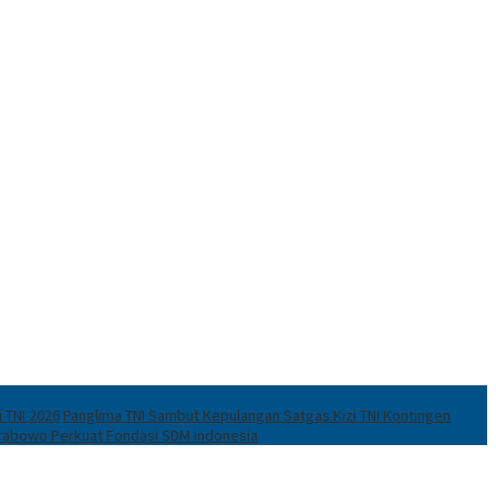
i TNI 2026
Panglima TNI Sambut Kepulangan Satgas Kizi TNI Kontingen
Prabowo Perkuat Fondasi SDM Indonesia