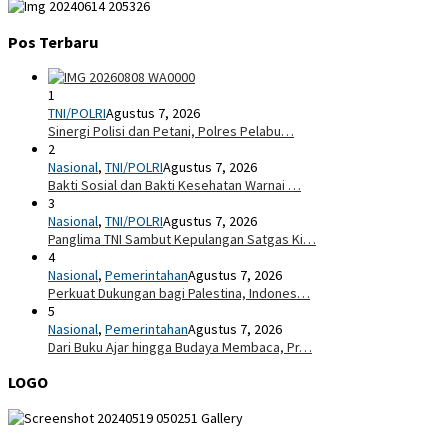
Pos Terbaru
1
TNI/POLRI
Agustus 7, 2026
Sinergi Polisi dan Petani, Polres Pelabu…
2
Nasional
,
TNI/POLRI
Agustus 7, 2026
Bakti Sosial dan Bakti Kesehatan Warnai …
3
Nasional
,
TNI/POLRI
Agustus 7, 2026
Panglima TNI Sambut Kepulangan Satgas Ki…
4
Nasional
,
Pemerintahan
Agustus 7, 2026
Perkuat Dukungan bagi Palestina, Indones…
5
Nasional
,
Pemerintahan
Agustus 7, 2026
Dari Buku Ajar hingga Budaya Membaca, Pr…
LOGO