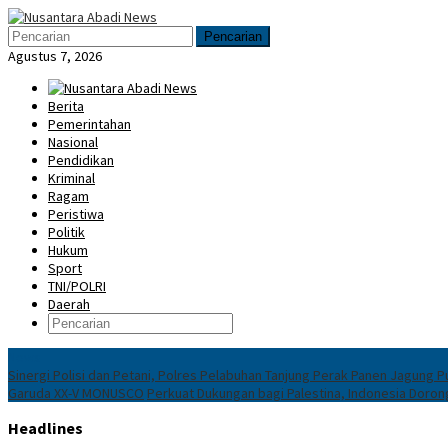
Loncat
Menu
ke
Mobile
Pencarian
konten
Agustus 7, 2026
Berita
Pemerintahan
Nasional
Pendidikan
Kriminal
Ragam
Peristiwa
Politik
Hukum
Sport
TNI/POLRI
Daerah
News
Sinergi Polisi dan Petani, Polres Pelabuhan Tanjung Perak Panen Jagung P
Garuda XX-V MONUSCO
Perkuat Dukungan bagi Palestina, Indonesia Doro
Headlines