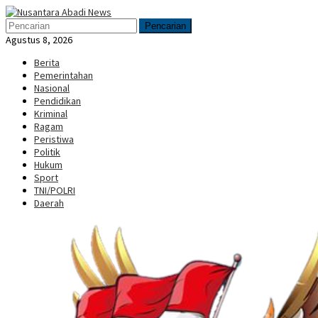
Loncat
Menu
ke
Mobile
Pencarian
konten
Agustus 8, 2026
Berita
Pemerintahan
Nasional
Pendidikan
Kriminal
Ragam
Peristiwa
Politik
Hukum
Sport
TNI/POLRI
Daerah