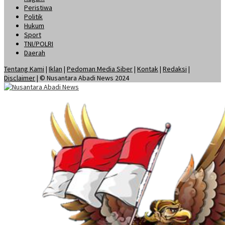
Peristiwa
Politik
Hukum
Sport
TNI/POLRI
Daerah
Tentang Kami
|
Iklan
|
Pedoman Media Siber
|
Kontak
|
Redaksi
|
Disclaimer
| © Nusantara Abadi News 2024