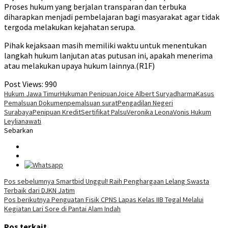
Proses hukum yang berjalan transparan dan terbuka
diharapkan menjadi pembelajaran bagi masyarakat agar tidak
tergoda melakukan kejahatan serupa.
Pihak kejaksaan masih memiliki waktu untuk menentukan
langkah hukum lanjutan atas putusan ini, apakah menerima
atau melakukan upaya hukum lainnya.(R1F)
Post Views:
990
Hukum Jawa Timur
Hukuman Penipuan
Joice Albert Suryadharma
Kasus
Pemalsuan Dokumen
pemalsuan surat
Pengadilan Negeri
Surabaya
Penipuan Kredit
Sertifikat Palsu
Veronika Leona
Vonis Hukum
Leylianawati
Sebarkan
Navigasi
Pos sebelumnya
Smartbid Unggul! Raih Penghargaan Lelang Swasta
Terbaik dari DJKN Jatim
pos
Pos berikutnya
Penguatan Fisik CPNS Lapas Kelas IIB Tegal Melalui
Kegiatan Lari Sore di Pantai Alam Indah
Pos terkait