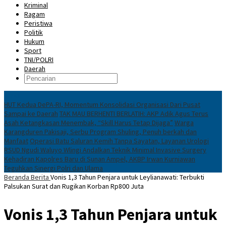
Kriminal
Ragam
Peristiwa
Politik
Hukum
Sport
TNI/POLRI
Daerah
News
HUT Kedua DePA-RI, Momentum Konsolidasi Organisasi Dari Pusat
Sampai ke Daerah
TAK MAU BERHENTI BERLATIH: AKP Adik Agus Terus
Asah Ketangkasan Menembak, “Skill Harus Tetap Dijaga”
Warga
Karangduren Pakisaji, Serbu Program Shuling, Penuh berkah dan
Manfaat
Operasi Batu Saluran Kemih Tanpa Sayatan, Layanan Urologi
RSUD Ngudi Waluyo Wlingi Andalkan Teknik Minimal Invasive Surgery
Kehadiran Kapolres Baru di Sunan Ampel, AKBP Irwan Kurniawan
Teguhkan Sinergi Polri dan Ulama
Beranda
Berita
Vonis 1,3 Tahun Penjara untuk Leylianawati: Terbukti
Palsukan Surat dan Rugikan Korban Rp800 Juta
Vonis 1,3 Tahun Penjara untuk