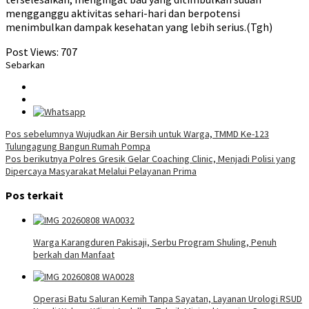
mengganggu aktivitas sehari-hari dan berpotensi
menimbulkan dampak kesehatan yang lebih serius.(Tgh)
Post Views:
707
Sebarkan
Navigasi
Pos sebelumnya
Wujudkan Air Bersih untuk Warga, TMMD Ke-123
Tulungagung Bangun Rumah Pompa
pos
Pos berikutnya
Polres Gresik Gelar Coaching Clinic, Menjadi Polisi yang
Dipercaya Masyarakat Melalui Pelayanan Prima
Pos terkait
Warga Karangduren Pakisaji, Serbu Program Shuling, Penuh
berkah dan Manfaat
Operasi Batu Saluran Kemih Tanpa Sayatan, Layanan Urologi RSUD