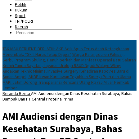
Politik
Hukum
Sport
TNI/POLRI
Daerah
News
TAK MAU BERHENTI BERLATIH: AKP Adik Agus Terus Asah Ketangkasan
Menembak, “Skill Harus Tetap Dijaga”
Warga Karangduren Pakisaji,
Serbu Program Shuling, Penuh berkah dan Manfaat
Operasi Batu Saluran
Kemih Tanpa Sayatan, Layanan Urologi RSUD Ngudi Waluyo Wlingi
Andalkan Teknik Minimal Invasive Surgery
Kehadiran Kapolres Baru di
Sunan Ampel, AKBP Irwan Kurniawan Teguhkan Sinergi Polri dan Ulama
MAKI Jatim Dorong Transparansi Rencana Utang Rp785 Miliar Pemkab
Jember
Beranda
Berita
AMI Audiensi dengan Dinas Kesehatan Surabaya, Bahas
Dampak Bau PT Central Proteina Prima
AMI Audiensi dengan Dinas
Kesehatan Surabaya, Bahas