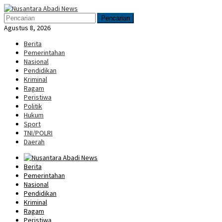
Loncat
Menu
ke
Mobile
Pencarian
konten
Agustus 8, 2026
Berita
Pemerintahan
Nasional
Pendidikan
Kriminal
Ragam
Peristiwa
Politik
Hukum
Sport
TNI/POLRI
Daerah
Berita
Pemerintahan
Nasional
Pendidikan
Kriminal
Ragam
Peristiwa