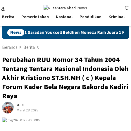
Loncat
Menu
ke
Mobile
konten
Berita
Pemerintahan
Nasional
Pendidikan
Kriminal
 1 Saradan Youxcell Beldhen Moneza Raih Juara 1 Kejurkot PBSI
News
Beranda
Berita
Perubahan RUU Nomor 34 Tahun 2004
Tentang Tentara Nasional Indonesia Oleh
Akhir Kristiono ST.SH.MH ( c ) Kepala
Forum Kader Bela Negara Bakorda Kediri
Raya
YUDI
Maret 28, 2025