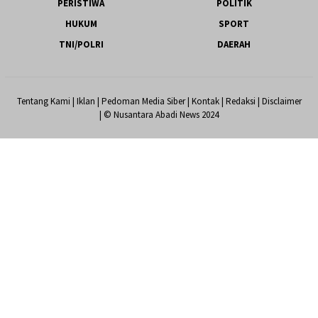
PERISTIWA
POLITIK
HUKUM
SPORT
TNI/POLRI
DAERAH
Tentang Kami
|
Iklan
|
Pedoman Media Siber
|
Kontak
|
Redaksi
|
Disclaimer
| © Nusantara Abadi News 2024