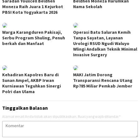
Saradan Youxcell Beldhen
Beldhen Moneza Harumkan
Moneza Raih Juara 1 Kejurkot
Nama Sekolah
PBSI Kota Yogyakarta 2026
Warga Karangduren Pakisaji,
Operasi Batu Saluran Kemih
Serbu Program Shuling, Penuh
Tanpa Sayatan, Layanan
berkah dan Manfaat
Urologi RSUD Ngudi Waluyo
Wlingi Andalkan Teknik Minimal
Invasive Surgery
Kehadiran Kapolres Baru di
MAKI Jatim Dorong
Sunan Ampel, AKBP Irwan
Transparansi Rencana Utang
Kurniawan Teguhkan Sinergi
Rp785 Miliar Pemkab Jember
Polri dan Ulama
Tinggalkan Balasan
Alamat email Anda tidak akan dipublikasikan.
Ruas yang wajib ditandai
*