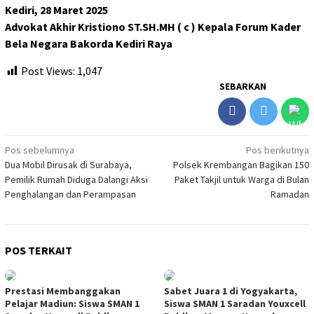
Kediri, 28 Maret 2025
Advokat Akhir Kristiono ST.SH.MH ( c ) Kepala Forum Kader
Bela Negara Bakorda Kediri Raya
Post Views:
1,047
SEBARKAN
Navigasi
Pos sebelumnya
Pos berikutnya
Dua Mobil Dirusak di Surabaya,
Polsek Krembangan Bagikan 150
pos
Pemilik Rumah Diduga Dalangi Aksi
Paket Takjil untuk Warga di Bulan
Penghalangan dan Perampasan
Ramadan
POS TERKAIT
Prestasi Membanggakan
Sabet Juara 1 di Yogyakarta,
Pelajar Madiun: Siswa SMAN 1
Siswa SMAN 1 Saradan Youxcell