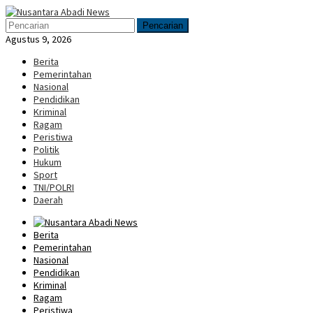
Loncat
Menu
ke
Mobile
Pencarian
konten
Agustus 9, 2026
Berita
Pemerintahan
Nasional
Pendidikan
Kriminal
Ragam
Peristiwa
Politik
Hukum
Sport
TNI/POLRI
Daerah
Berita
Pemerintahan
Nasional
Pendidikan
Kriminal
Ragam
Peristiwa