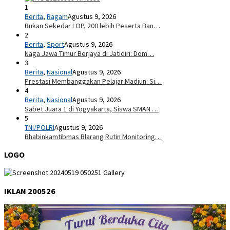
1
Berita
,
Ragam
Agustus 9, 2026
Bukan Sekedar LOP, 200 lebih Peserta Ban…
2
Berita
,
Sport
Agustus 9, 2026
Naga Jawa Timur Berjaya di Jatidiri: Dom…
3
Berita
,
Nasional
Agustus 9, 2026
Prestasi Membanggakan Pelajar Madiun: Si…
4
Berita
,
Nasional
Agustus 9, 2026
Sabet Juara 1 di Yogyakarta, Siswa SMAN …
5
TNI/POLRI
Agustus 9, 2026
Bhabinkamtibmas Blarang Rutin Monitoring…
LOGO
IKLAN 200526