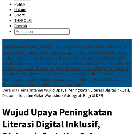
Politik
Hukum
Sport
TNI/POLRI
Daerah
News
Bukan Sekedar LOP, 200 lebih Peserta Banjiri Hotel Haris Pontianak, Dr
Luigi Bawa Semangat AFC hingga Ketapang
Naga Jawa Timur Berjaya di
Jatidiri: Dominasi Gemilang di KRP Piala Kemenpora RI 2026
Prestasi
Membanggakan Pelajar Madiun: Siswa SMAN 1 Saradan Youxcell Beldhen
Moneza Raih Juara 1 Kejurkot PBSI Kota Yogyakarta 2026
Sabet Juara 1
di Yogyakarta, Siswa SMAN 1 Saradan Youxcell Beldhen Moneza
Harumkan Nama Sekolah
Bhabinkamtibmas Blarang Rutin Monitoring
Tanaman Kubis Agar Tumbuh Sesuai Harapan
Beranda
Pemerintahan
Wujud Upaya Peningkatan Literasi Digital Inklusif,
Diskominfo Jatim Gelar Workshop Videografi Bagi ULDPB
Wujud Upaya Peningkatan
Literasi Digital Inklusif,