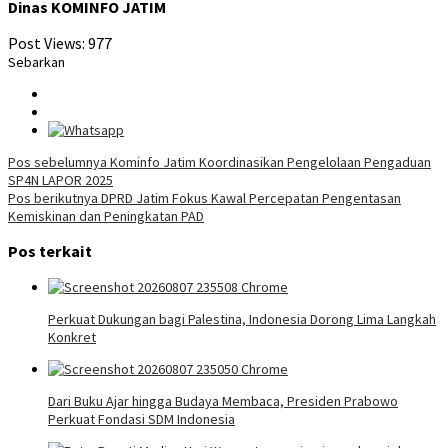
Dinas KOMINFO JATIM
Post Views:
977
Sebarkan
Navigasi
Pos sebelumnya
Kominfo Jatim Koordinasikan Pengelolaan Pengaduan
SP4N LAPOR 2025
pos
Pos berikutnya
DPRD Jatim Fokus Kawal Percepatan Pengentasan
Kemiskinan dan Peningkatan PAD
Pos terkait
Perkuat Dukungan bagi Palestina, Indonesia Dorong Lima Langkah
Konkret
Dari Buku Ajar hingga Budaya Membaca, Presiden Prabowo
Perkuat Fondasi SDM Indonesia