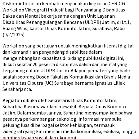
Diskominfo Jatim kembali mengadakan kegiatan CERDIG
Workshop Videografi Inklusif bagi Penyandang Disabilitas
Daksa dan Mental bekerja sama dengan Unit Layanan
Disabilitas Penanggulangan Bencana (ULDPB) Jatim, di Lt.1,
Ruang Wilis, kantor Dinas Kominfo Jatim, Surabaya, Rabu
(9/7/2025).
Workshop yang bertujuan untuk meningkatkan literasi digital
dan kemandirian penyandang disabilitas dalam
mengembangkan kapasitas di bidang publikasi digital ini,
diikuti sekitar 20 peserta disabilitas daksa dan mental yang
tergabung dalam ULDPB Jatim. Adapun pemateri yang hadir
adalah seorang Dosen Fakultas Komunikasi dan Bisnis Media
Universitas Ciputra (UC) Surabaya bernama Ignasius Liliek
Senaharjanta.
Kegiatan dibuka oleh Sekretaris Dinas Kominfo Jatim,
Suharlina Kusumawardani mewakili Kepala Dinas Kominfo
Jatim. Dalam sambutannya, Suharlina menyampaikan bahwa
pesatnya perkembangan teknologi informasi membuka
peluang luas di berbagai sektor kehidupan, termasuk
videografi yang kini menjadi media komunikasi, edukasi, hingga
pemberdayaan sosial dan ekonomi.