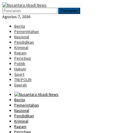
Loncat
Menu
ke
Mobile
Pencarian
konten
Agustus 7, 2026
Berita
Pemerintahan
Nasional
Pendidikan
Kriminal
Ragam
Peristiwa
Politik
Hukum
Sport
TNI/POLRI
Daerah
Berita
Pemerintahan
Nasional
Pendidikan
Kriminal
Ragam
Peristiwa