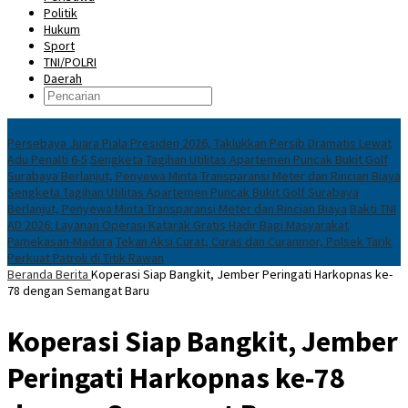
Politik
Hukum
Sport
TNI/POLRI
Daerah
News
Persebaya Juara Piala Presiden 2026, Taklukkan Persib Dramatis Lewat
Adu Penalti 6-5
Sengketa Tagihan Utilitas Apartemen Puncak Bukit Golf
Surabaya Berlanjut, Penyewa Minta Transparansi Meter dan Rincian Biaya
Sengketa Tagihan Utilitas Apartemen Puncak Bukit Golf Surabaya
Berlanjut, Penyewa Minta Transparansi Meter dan Rincian Biaya
Bakti TNI
AD 2026: Layanan Operasi Katarak Gratis Hadir Bagi Masyarakat
Pamekasan-Madura
Tekan Aksi Curat, Curas dan Curanmor, Polsek Tarik
Perkuat Patroli di Titik Rawan
Beranda
Berita
Koperasi Siap Bangkit, Jember Peringati Harkopnas ke-
78 dengan Semangat Baru
Koperasi Siap Bangkit, Jember
Peringati Harkopnas ke-78