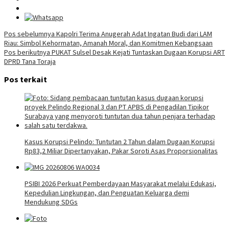
Navigasi
Pos sebelumnya
Kapolri Terima Anugerah Adat Ingatan Budi dari LAM
Riau: Simbol Kehormatan, Amanah Moral, dan Komitmen Kebangsaan
pos
Pos berikutnya
PUKAT Sulsel Desak Kejati Tuntaskan Dugaan Korupsi ART
DPRD Tana Toraja
Pos terkait
Kasus Korupsi Pelindo: Tuntutan 2 Tahun dalam Dugaan Korupsi
Rp83,2 Miliar Dipertanyakan, Pakar Soroti Asas Proporsionalitas
PSIBI 2026 Perkuat Pemberdayaan Masyarakat melalui Edukasi,
Kepedulian Lingkungan, dan Penguatan Keluarga demi
Mendukung SDGs