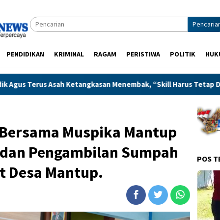
Pencaria
PENDIDIKAN
KRIMINAL
RAGAM
PERISTIWA
POLITIK
HUK
kasan Menembak, “Skill Harus Tetap Dijaga”
Warga Kara
 Bersama Muspika Mantup
n dan Pengambilan Sumpah
POS T
t Desa Mantup.