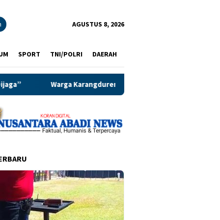
n
AGUSTUS 8, 2026
UM
SPORT
TNI/POLRI
DAERAH
ngduren Pakisaji, Serbu Program Shuling, Penuh berkah dan Man
ERBARU