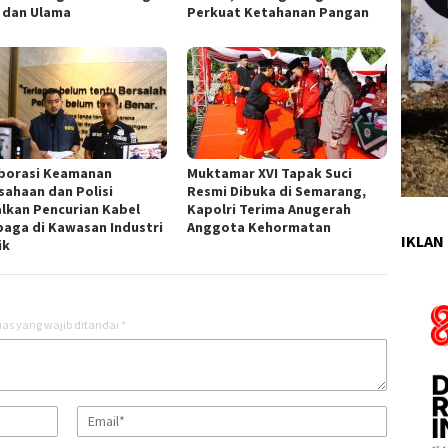
i dan Ulama
Perkuat Ketahanan Pangan
borasi Keamanan
Muktamar XVI Tapak Suci
sahaan dan Polisi
Resmi Dibuka di Semarang,
lkan Pencurian Kabel
Kapolri Terima Anugerah
aga di Kawasan Industri
Anggota Kehormatan
IKLAN 
ik
as yang wajib ditandai
*