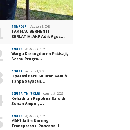
1
TNI/POLRI
Agustus 8, 2026
TAK MAU BERHENTI
BERLATIH: AKP Adik Agus…
2
BERITA
Agustus 8, 2026
Warga Karangduren Pakisaji,
Serbu Progra…
3
BERITA
Agustus 8, 2026
Operasi Batu Saluran Kemih
Tanpa Sayatan…
4
BERITA
,
TNI/POLRI
Agustus 8, 2026
Kehadiran Kapolres Baru di
Sunan Ampel, …
5
BERITA
Agustus 8, 2026
MAKI Jatim Dorong
Transparansi Rencana U…