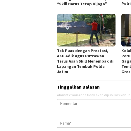
Polr
“Skill Harus Tetap Dijaga”
Tak Puas dengan Prestasi,
Kola
AKP Adik Agus Putrawan
Peru
Terus Asah Skill Menembak di
Gaga
Lapangan Tembak Polda
Temb
Jatim
Gres
Tinggalkan Balasan
Alamat email Anda tidak akan dipublikasikan.
Ru