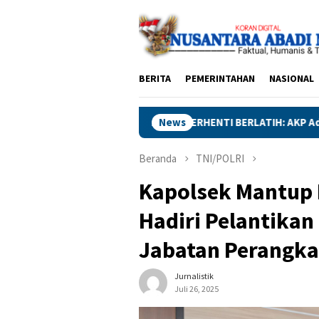
Loncat
ke
konten
BERITA
PEMERINTAHAN
NASIONAL
TAK MAU BERHENTI BERLATIH: AKP Adik Agus Terus Asah Ketang
News
Beranda
TNI/POLRI
Kapolsek Mantup
Hadiri Pelantika
Jabatan Perangka
Jurnalistik
Juli 26, 2025