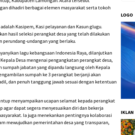
antup, Kabupaten Lamongan. Acara tersebut
gan dihadiri berbagai elemen masyarakat serta tokoh
LOGO
i adalah Kasipem, Kasi pelayanan dan Kasun glugu.
kan hasil seleksi perangkat desa yang telah dilakukan
an perundang-undangan yang berlaku.
yanyikan lagu kebangsaan Indonesia Raya, dilanjutkan
Kepala Desa mengenai pengangkatan perangkat desa,
n sumpah jabatan yang dipandu langsung oleh Kepala
ngambilan sumpah ke 3 perangkat berjanji akan
adil, dan penuh tanggung jawab sesuai dengan ketentuan
antup menyampaikan ucapan selamat kepada perangkat
ap agar dapat segera menyesuaikan diri dan bekerja
IKLAN
masyarakat. Ia juga menekankan pentingnya kolaborasi
alam mewujudkan pemerintahan desa yang transparan,