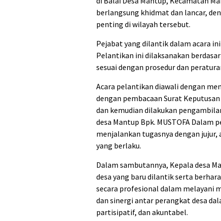
di Balai Desa Mantup, Kecamatan M
berlangsung khidmat dan lancar, den
penting di wilayah tersebut.
Pejabat yang dilantik dalam acara in
Pelantikan ini dilaksanakan berdasar
sesuai dengan prosedur dan peratur
Acara pelantikan diawali dengan men
dengan pembacaan Surat Keputusan 
dan kemudian dilakukan pengambila
desa Mantup Bpk. MUSTOFA Dalam pe
menjalankan tugasnya dengan jujur, 
yang berlaku.
Dalam sambutannya, Kepala desa M
desa yang baru dilantik serta berhar
secara profesional dalam melayani 
dan sinergi antar perangkat desa d
partisipatif, dan akuntabel.