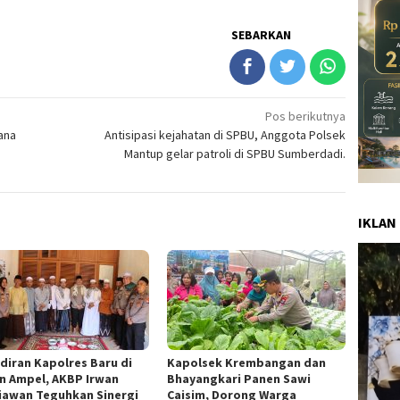
SEBARKAN
Pos berikutnya
ana
Antisipasi kejahatan di SPBU, Anggota Polsek
Mantup gelar patroli di SPBU Sumberdadi.
IKLAN
diran Kapolres Baru di
Kapolsek Krembangan dan
n Ampel, AKBP Irwan
Bhayangkari Panen Sawi
iawan Teguhkan Sinergi
Caisim, Dorong Warga