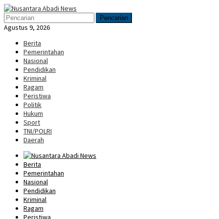
Loncat
Menu
ke
Mobile
Pencarian
konten
Agustus 9, 2026
Berita
Pemerintahan
Nasional
Pendidikan
Kriminal
Ragam
Peristiwa
Politik
Hukum
Sport
TNI/POLRI
Daerah
Berita
Pemerintahan
Nasional
Pendidikan
Kriminal
Ragam
Peristiwa