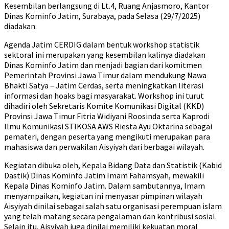
Kesembilan berlangsung di Lt.4, Ruang Anjasmoro, Kantor
Dinas Kominfo Jatim, Surabaya, pada Selasa (29/7/2025)
diadakan.
Agenda Jatim CERDIG dalam bentuk workshop statistik
sektoral ini merupakan yang kesembilan kalinya diadakan
Dinas Kominfo Jatim dan menjadi bagian dari komitmen
Pemerintah Provinsi Jawa Timur dalam mendukung Nawa
Bhakti Satya – Jatim Cerdas, serta meningkatkan literasi
informasi dan hoaks bagi masyarakat. Workshop ini turut
dihadiri oleh Sekretaris Komite Komunikasi Digital (KKD)
Provinsi Jawa Timur Fitria Widiyani Roosinda serta Kaprodi
Ilmu Komunikasi STIKOSA AWS Riesta Ayu Oktarina sebagai
pemateri, dengan peserta yang mengikuti merupakan para
mahasiswa dan perwakilan Aisyiyah dari berbagai wilayah.
Kegiatan dibuka oleh, Kepala Bidang Data dan Statistik (Kabid
Dastik) Dinas Kominfo Jatim Imam Fahamsyah, mewakili
Kepala Dinas Kominfo Jatim. Dalam sambutannya, Imam
menyampaikan, kegiatan ini menyasar pimpinan wilayah
Aisyiyah dinilai sebagai salah satu organisasi perempuan islam
yang telah matang secara pengalaman dan kontribusi sosial.
Selain itu, Aisyiyah juga dinilai memiliki kekuatan moral