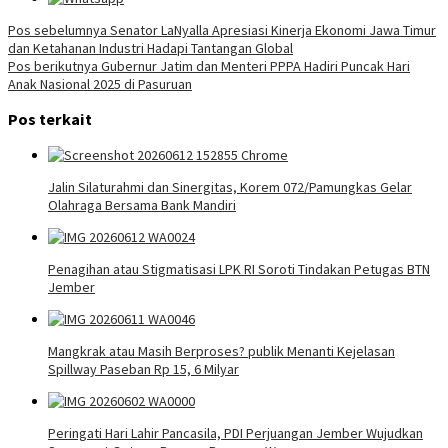
Navigasi
Pos sebelumnya
Senator LaNyalla Apresiasi Kinerja Ekonomi Jawa Timur
dan Ketahanan Industri Hadapi Tantangan Global
pos
Pos berikutnya
Gubernur Jatim dan Menteri PPPA Hadiri Puncak Hari
Anak Nasional 2025 di Pasuruan
Pos terkait
Jalin Silaturahmi dan Sinergitas, Korem 072/Pamungkas Gelar
Olahraga Bersama Bank Mandiri
Penagihan atau Stigmatisasi LPK RI Soroti Tindakan Petugas BTN
Jember
Mangkrak atau Masih Berproses? publik Menanti Kejelasan
Spillway Paseban Rp 15, 6 Milyar
Peringati Hari Lahir Pancasila, PDI Perjuangan Jember Wujudkan