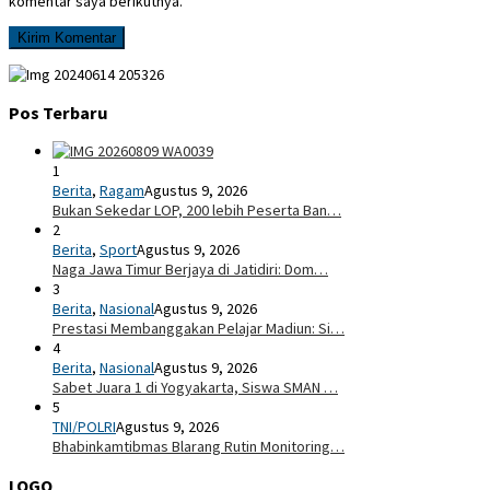
komentar saya berikutnya.
Pos Terbaru
1
Berita
,
Ragam
Agustus 9, 2026
Bukan Sekedar LOP, 200 lebih Peserta Ban…
2
Berita
,
Sport
Agustus 9, 2026
Naga Jawa Timur Berjaya di Jatidiri: Dom…
3
Berita
,
Nasional
Agustus 9, 2026
Prestasi Membanggakan Pelajar Madiun: Si…
4
Berita
,
Nasional
Agustus 9, 2026
Sabet Juara 1 di Yogyakarta, Siswa SMAN …
5
TNI/POLRI
Agustus 9, 2026
Bhabinkamtibmas Blarang Rutin Monitoring…
LOGO