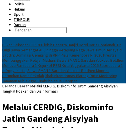
Politik
Hukum
Sport
TNI/POLRI
Daerah
News
Bukan Sekedar LOP, 200 lebih Peserta Banjiri Hotel Haris Pontianak, Dr
Luigi Bawa Semangat AFC hingga Ketapang
Naga Jawa Timur Berjaya di
Jatidiri: Dominasi Gemilang di KRP Piala Kemenpora RI 2026
Prestasi
Membanggakan Pelajar Madiun: Siswa SMAN 1 Saradan Youxcell Beldhen
Moneza Raih Juara 1 Kejurkot PBSI Kota Yogyakarta 2026
Sabet Juara 1
di Yogyakarta, Siswa SMAN 1 Saradan Youxcell Beldhen Moneza
Harumkan Nama Sekolah
Bhabinkamtibmas Blarang Rutin Monitoring
Tanaman Kubis Agar Tumbuh Sesuai Harapan
Beranda
Daerah
Melalui CERDIG, Diskominfo Jatim Gandeng Aisyiyah
Tangkal Hoaksh dan Disinformasi
Melalui CERDIG, Diskominfo
Jatim Gandeng Aisyiyah