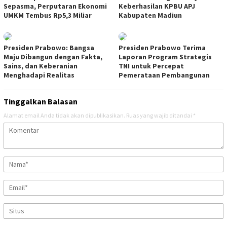
Sepasma, Perputaran Ekonomi
Keberhasilan KPBU APJ
UMKM Tembus Rp5,3 Miliar
Kabupaten Madiun
Presiden Prabowo: Bangsa
Presiden Prabowo Terima
Maju Dibangun dengan Fakta,
Laporan Program Strategis
Sains, dan Keberanian
TNI untuk Percepat
Menghadapi Realitas
Pemerataan Pembangunan
Tinggalkan Balasan
Alamat email Anda tidak akan dipublikasikan.
Ruas yang wajib ditandai
*