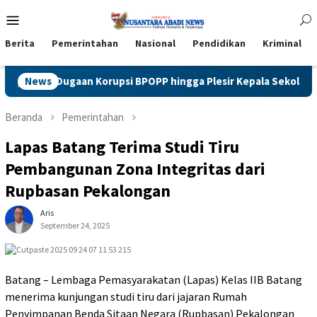
Loncat
Menu
ke
Mobile
konten
Berita
Pemerintahan
Nasional
Pendidikan
Kriminal
Soroti Dugaan Korupsi BPOPP hingga Plesir Kepala Sekolah ke J
News
Beranda
Pemerintahan
Lapas Batang Terima Studi Tiru
Pembangunan Zona Integritas dari
Rupbasan Pekalongan
Aris
September 24, 2025
Batang – Lembaga Pemasyarakatan (Lapas) Kelas IIB Batang
menerima kunjungan studi tiru dari jajaran Rumah
Penyimpanan Benda Sitaan Negara (Rupbasan) Pekalongan