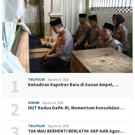
1
TNI/POLRI
Agustus 8, 2026
Kehadiran Kapolres Baru di Sunan Ampel, …
2
HUKUM
Agustus 8, 2026
HUT Kedua DePA-RI, Momentum Konsolidasi …
3
TNI/POLRI
Agustus 8, 2026
TAK MAU BERHENTI BERLATIH: AKP Adik Agus…