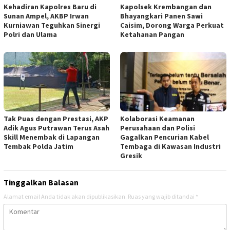
Kehadiran Kapolres Baru di
Kapolsek Krembangan dan
Sunan Ampel, AKBP Irwan
Bhayangkari Panen Sawi
Kurniawan Teguhkan Sinergi
Caisim, Dorong Warga Perkuat
Polri dan Ulama
Ketahanan Pangan
Tak Puas dengan Prestasi, AKP
Kolaborasi Keamanan
Adik Agus Putrawan Terus Asah
Perusahaan dan Polisi
Skill Menembak di Lapangan
Gagalkan Pencurian Kabel
Tembak Polda Jatim
Tembaga di Kawasan Industri
Gresik
Tinggalkan Balasan
Alamat email Anda tidak akan dipublikasikan.
Ruas yang wajib ditandai
*