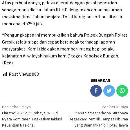
Atas perbuatannya, pelaku dijerat dengan pasal pencurian
sebagaimana diatur dalam KUHP dengan ancaman hukuman
maksimal lima tahun penjara. Total kerugian korban ditaksir
mencapai Rp250 juta.
“Pengungkapan ini membuktikan bahwa Polsek Bungah Polres
Gresik selalu siaga dan cepat bertindak terhadap laporan
masyarakat. Kami tidak akan memberi ruang bagi pelaku
kejahatan di wilayah hukum kami,” tegas Kapolsek Bungah.
(Red)
Post Views:
988
SEBARKAN
Navigasi
Pos sebelumnya
Pos berikutnya
FinExpo 2025 di Surabaya: Wujud
Kanit Satresnarkoba Surabaya
pos
Nyata Komitmen Tingkatkan Inklusi
Tegaskan: Pemilik Tempat Hiburan
Keuangan Nasional
yang Diamankan di Hotel Hanya