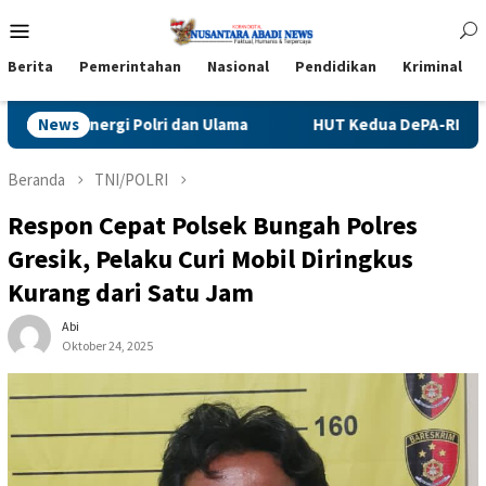
Loncat
Menu
ke
Mobile
konten
Berita
Pemerintahan
Nasional
Pendidikan
Kriminal
ma
News
HUT Kedua DePA-RI, Momentum Konsolidasi Organisasi 
Beranda
TNI/POLRI
Respon Cepat Polsek Bungah Polres
Gresik, Pelaku Curi Mobil Diringkus
Kurang dari Satu Jam
Abi
Oktober 24, 2025