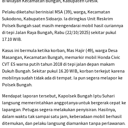
di wilayah Kecamatan Bungah, Kabupaten Gresik.
Pelaku diketahui berinisial MSA (39), warga, Kecamatan
Sukodono, Kabupaten Sidoarjo. Ia diringkus Unit Reskrim
Polsek Bungah saat masih mengendarai mobil hasil curiannya
di tepi Jalan Raya Bungah, Rabu (22/10/2025) sekitar pukul
17.10 WIB.
Kasus ini bermula ketika korban, Mas Hajir (49), warga Desa
Masangan, Kecamatan Bungah, memarkir mobil Honda Civic
CVT ES warna putih tahun 2018 di tepi jalan depan makam
Dukuh Bungah. Sekitar pukul 16.20 WIB, korban terkejut karena
mobilnya sudah tidak ada di tempat. Ia pun segera melapor ke
Polsek Bungah.
Mendapat laporan tersebut, Kapolsek Bungah Iptu Suhari
langsung memerintahkan anggotanya untuk bergerak cepat ke
lapangan. Petugas segera melakukan penyisiran. Hasilnya,
dalam waktu tak sampai satu jam, keberadaan mobil berhasil
ditemukan, dan pelaku langsung diamankan tanpa perlawanan.