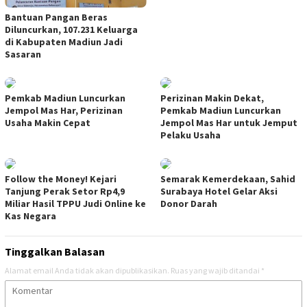
Bantuan Pangan Beras
Diluncurkan, 107.231 Keluarga
di Kabupaten Madiun Jadi
Sasaran
Pemkab Madiun Luncurkan
Perizinan Makin Dekat,
Jempol Mas Har, Perizinan
Pemkab Madiun Luncurkan
Usaha Makin Cepat
Jempol Mas Har untuk Jemput
Pelaku Usaha
Follow the Money! Kejari
Semarak Kemerdekaan, Sahid
Tanjung Perak Setor Rp4,9
Surabaya Hotel Gelar Aksi
Miliar Hasil TPPU Judi Online ke
Donor Darah
Kas Negara
Tinggalkan Balasan
Alamat email Anda tidak akan dipublikasikan.
Ruas yang wajib ditandai
*