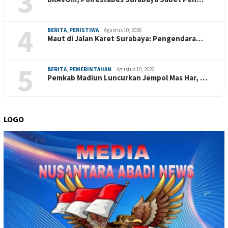
3
4
BERITA
,
PERISTIWA
Agustus 10, 2026
Maut di Jalan Karet Surabaya: Pengendara…
5
BERITA
,
PEMERINTAHAN
Agustus 10, 2026
Pemkab Madiun Luncurkan Jempol Mas Har, …
LOGO