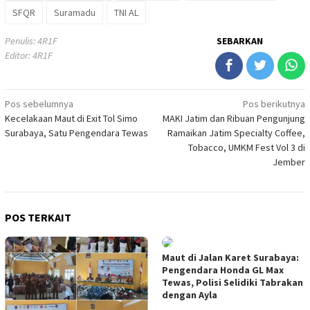
SFQR
Suramadu
TNI AL
Penulis: 4R1F
SEBARKAN
Editor: 4R1F
Navigasi
Pos sebelumnya
Pos berikutnya
Kecelakaan Maut di Exit Tol Simo
MAKI Jatim dan Ribuan Pengunjung
pos
Surabaya, Satu Pengendara Tewas
Ramaikan Jatim Specialty Coffee,
Tobacco, UMKM Fest Vol 3 di
Jember
POS TERKAIT
Maut di Jalan Karet Surabaya:
Pengendara Honda GL Max
Tewas, Polisi Selidiki Tabrakan
dengan Ayla