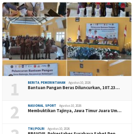
1
BERITA
,
PEMERINTAHAN
Agustus 10, 2026
Bantuan Pangan Beras Diluncurkan, 107.23…
2
NASIONAL
,
SPORT
Agustus 10, 2026
Membuktikan Tajinya, Jawa Timur Juara Um…
TNI/POLRI
Agustus 10, 2026
BRAVO!!!, Polrestabes Surabaya Sabet Pen…