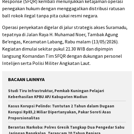
Response (SFQR) kembali menunjukkan ketajaman operasi
penegakan hukum dengan menggagalkan distribusi ratusan
ball rokok ilegal tanpa pita cukai resmi negara.
Operasi penyekatan digelar di jalur strategis akses Suramadu,
tepatnya di Jalan Raya H. Muhamad Noer, Tambak Agung
Be’engas, Kecamatan Labang, Rabu malam (13/05/2026).
Kegiatan dimulai sekitar pukul 21.30 WIB dan dipimpin
langsung Komandan Tim SFQR dengan dukungan personel
Intelijen serta Polisi Militer Angkatan Laut.
BACAAN LAINNYA
Studi Tiru Infrastruktur, Pemkab Kuningan Pelajari
Keberhasilan KPBU APJ Kabupaten Madiun
Kasus Korupsi Pelindo: Tuntutan 2 Tahun dalam Dugaan
Korupsi Rp83,2 Miliar Dipertanyakan, Pakar Soroti Asas
Proporsionalitas
Berantas Narkoba: Polres Gresik Tangkap Dua Pengedar Sabu
Jaringan Bangkalan, Terancam 20 Tahun Penjara