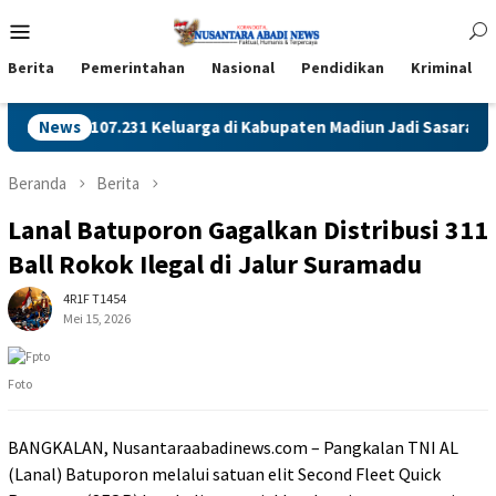
Loncat
Menu
ke
Mobile
konten
Berita
Pemerintahan
Nasional
Pendidikan
Kriminal
n, 107.231 Keluarga di Kabupaten Madiun Jadi Sasaran
News
Me
Beranda
Berita
Lanal Batuporon Gagalkan Distribusi 311
Ball Rokok Ilegal di Jalur Suramadu
4R1F T1454
Mei 15, 2026
Foto
BANGKALAN, Nusantaraabadinews.com – Pangkalan TNI AL
(Lanal) Batuporon melalui satuan elit Second Fleet Quick