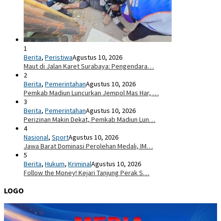
1
Berita
,
Peristiwa
Agustus 10, 2026
Maut di Jalan Karet Surabaya: Pengendara…
2
Berita
,
Pemerintahan
Agustus 10, 2026
Pemkab Madiun Luncurkan Jempol Mas Har, …
3
Berita
,
Pemerintahan
Agustus 10, 2026
Perizinan Makin Dekat, Pemkab Madiun Lun…
4
Nasional
,
Sport
Agustus 10, 2026
Jawa Barat Dominasi Perolehan Medali, IM…
5
Berita
,
Hukum
,
Kriminal
Agustus 10, 2026
Follow the Money! Kejari Tanjung Perak S…
LOGO