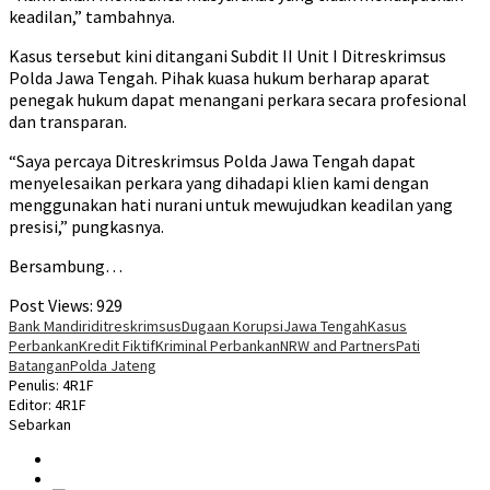
keadilan,” tambahnya.
Kasus tersebut kini ditangani Subdit II Unit I Ditreskrimsus
Polda Jawa Tengah. Pihak kuasa hukum berharap aparat
penegak hukum dapat menangani perkara secara profesional
dan transparan.
“Saya percaya Ditreskrimsus Polda Jawa Tengah dapat
menyelesaikan perkara yang dihadapi klien kami dengan
menggunakan hati nurani untuk mewujudkan keadilan yang
presisi,” pungkasnya.
Bersambung…
Post Views:
929
Bank Mandiri
ditreskrimsus
Dugaan Korupsi
Jawa Tengah
Kasus
Perbankan
Kredit Fiktif
Kriminal Perbankan
NRW and Partners
Pati
Batangan
Polda Jateng
Penulis: 4R1F
Editor: 4R1F
Sebarkan