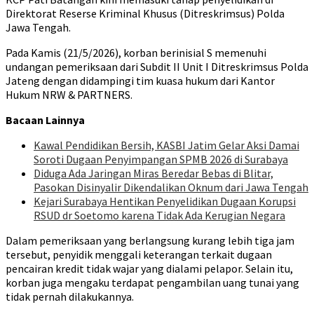
Direktorat Reserse Kriminal Khusus (Ditreskrimsus) Polda
Jawa Tengah.
Pada Kamis (21/5/2026), korban berinisial S memenuhi
undangan pemeriksaan dari Subdit II Unit I Ditreskrimsus Polda
Jateng dengan didampingi tim kuasa hukum dari Kantor
Hukum NRW & PARTNERS.
Bacaan Lainnya
Kawal Pendidikan Bersih, KASBI Jatim Gelar Aksi Damai
Soroti Dugaan Penyimpangan SPMB 2026 di Surabaya
Diduga Ada Jaringan Miras Beredar Bebas di Blitar,
Pasokan Disinyalir Dikendalikan Oknum dari Jawa Tengah
Kejari Surabaya Hentikan Penyelidikan Dugaan Korupsi
RSUD dr Soetomo karena Tidak Ada Kerugian Negara
Dalam pemeriksaan yang berlangsung kurang lebih tiga jam
tersebut, penyidik menggali keterangan terkait dugaan
pencairan kredit tidak wajar yang dialami pelapor. Selain itu,
korban juga mengaku terdapat pengambilan uang tunai yang
tidak pernah dilakukannya.