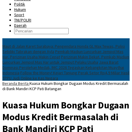
Politik
Hukum
Sport
TNI/POLRI
Daerah
News
Maut di Jalan Karet Surabaya: Pengendara Honda GL Max Tewas, Polisi
Selidiki Tabrakan dengan Ayla
Pemkab Madiun Luncurkan Jempol Mas
Har, Perizinan Usaha Makin Cepat
Perizinan Makin Dekat, Pemkab Madiun
Luncurkan Jempol Mas Har untuk Jemput Pelaku Usaha
Jawa Barat
Dominasi Perolehan Medali, IMC 2026 Tegaskan Kebangkitan Muaythai
Indonesia
Follow the Money! Kejari Tanjung Perak Setor Rp4,9 Miliar Hasil
TPPU Judi Online ke Kas Negara
Beranda
Berita
Kuasa Hukum Bongkar Dugaan Modus Kredit Bermasalah
di Bank Mandiri KCP Pati Batangan
Kuasa Hukum Bongkar Dugaan
Modus Kredit Bermasalah di
Bank Mandiri KCP Pati