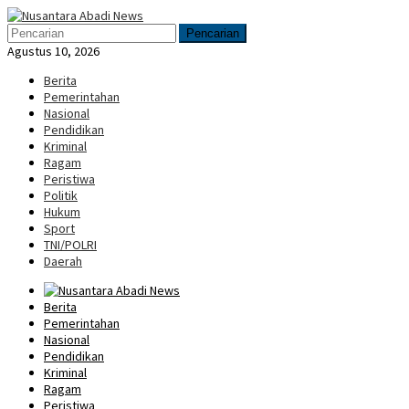
Loncat
Menu
ke
Mobile
Pencarian
konten
Agustus 10, 2026
Berita
Pemerintahan
Nasional
Pendidikan
Kriminal
Ragam
Peristiwa
Politik
Hukum
Sport
TNI/POLRI
Daerah
Berita
Pemerintahan
Nasional
Pendidikan
Kriminal
Ragam
Peristiwa