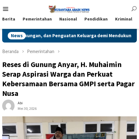
Loncat
Menu
ke
Mobile
konten
Berita
Pemerintahan
Nasional
Pendidikan
Kriminal
uatan Keluarga demi Mendukung SDGs
News
Guna Dapatkan Kep
Beranda
Pemerintahan
Reses di Gunung Anyar, H. Muhaimin
Serap Aspirasi Warga dan Perkuat
Kebersamaan Bersama GMPI serta Pagar
Nusa
Abi
Mei 30, 2026