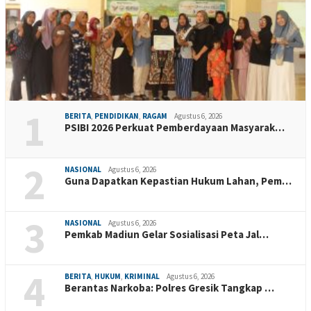
1
BERITA
,
PENDIDIKAN
,
RAGAM
Agustus 6, 2026
PSIBI 2026 Perkuat Pemberdayaan Masyarak…
2
NASIONAL
Agustus 6, 2026
Guna Dapatkan Kepastian Hukum Lahan, Pem…
3
NASIONAL
Agustus 6, 2026
Pemkab Madiun Gelar Sosialisasi Peta Jal…
4
BERITA
,
HUKUM
,
KRIMINAL
Agustus 6, 2026
Berantas Narkoba: Polres Gresik Tangkap …