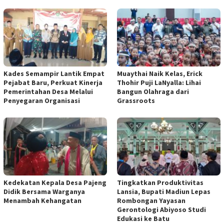
Kades Semampir Lantik Empat
Muaythai Naik Kelas, Erick
Pejabat Baru, Perkuat Kinerja
Thohir Puji LaNyalla: Lihai
Pemerintahan Desa Melalui
Bangun Olahraga dari
Penyegaran Organisasi
Grassroots
Kedekatan Kepala Desa Pajeng
Tingkatkan Produktivitas
Didik Bersama Warganya
Lansia, Bupati Madiun Lepas
Menambah Kehangatan
Rombongan Yayasan
Gerontologi Abiyoso Studi
Edukasi ke Batu