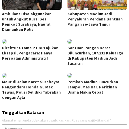
Ambulans Disalahgunakan
Kabupaten Madiun Jadi
untuk Angkut Kursi Besi
Penyaluran Perdana Bantuan
Pemkot Surabaya, Naufal
Pangan se-Jawa Timur
Diamankan Polisi
Direktur Utama PT BPI Ajukan
Bantuan Pangan Beras
Eksepsi, Pengacara: Hanya
Diluncurkan, 107.231 Keluarga
Persoalan Administratif
di Kabupaten Madiun Jadi
Sasaran
Maut di Jalan Karet Surabaya:
Pemkab Madiun Luncurkan
Pengendara Honda GL Max
Jempol Mas Har, Perizinan
Tewas, Polisi Selidiki Tabrakan
Usaha Makin Cepat
dengan Ayla
Tinggalkan Balasan
Alamat email Anda tidak akan dipublikasikan.
Ruas yang wajib ditandai
*