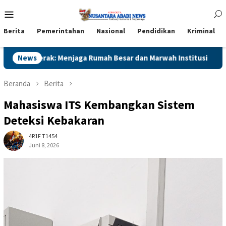
Loncat
Menu
ke
Mobile
konten
Berita
Pemerintahan
Nasional
Pendidikan
Kriminal
rak: Menjaga Rumah Besar dan Marwah Institusi
News
Kapolres
Beranda
Berita
Mahasiswa ITS Kembangkan Sistem
Deteksi Kebakaran
4R1F T1454
Juni 8, 2026