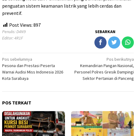
penguatan sistem keamanan listrik yang lebih cerdas dan
preventif.
Post Views:
897
Penulis: D4N9
SEBARKAN
Editor: 4R1F
Navigasi
Pos sebelumnya
Pos berikutnya
Pesona dan Prestasi Peserta
Kemandirian Pangan Nasional,
pos
Warnai Audisi Miss Indonesia 2026
Personel Polres Gresik Dampingi
Kota Surabaya
Sektor Pertanian di Panceng
POS TERKAIT