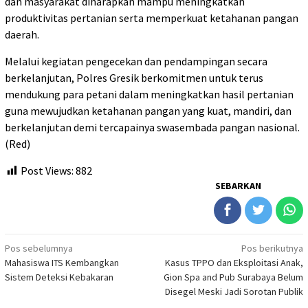
dan masyarakat diharapkan mampu meningkatkan
produktivitas pertanian serta memperkuat ketahanan pangan
daerah.
Melalui kegiatan pengecekan dan pendampingan secara
berkelanjutan, Polres Gresik berkomitmen untuk terus
mendukung para petani dalam meningkatkan hasil pertanian
guna mewujudkan ketahanan pangan yang kuat, mandiri, dan
berkelanjutan demi tercapainya swasembada pangan nasional.
(Red)
Post Views:
882
SEBARKAN
Navigasi
Pos sebelumnya
Pos berikutnya
Mahasiswa ITS Kembangkan
Kasus TPPO dan Eksploitasi Anak,
pos
Sistem Deteksi Kebakaran
Gion Spa and Pub Surabaya Belum
Disegel Meski Jadi Sorotan Publik