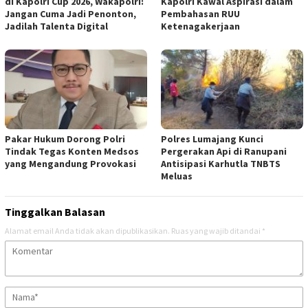
di Kapolri Cup 2026, Wakapolri:
Kapolri Kawal Aspirasi dalam
Jangan Cuma Jadi Penonton,
Pembahasan RUU
Jadilah Talenta Digital
Ketenagakerjaan
Pakar Hukum Dorong Polri
Polres Lumajang Kunci
Tindak Tegas Konten Medsos
Pergerakan Api di Ranupani
yang Mengandung Provokasi
Antisipasi Karhutla TNBTS
Meluas
Tinggalkan Balasan
Alamat email Anda tidak akan dipublikasikan.
Ruas yang wajib ditandai
*