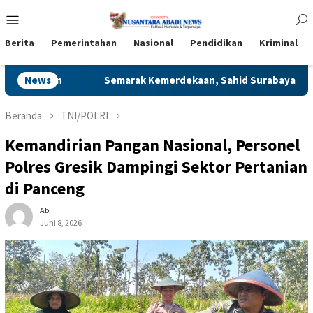
Loncat
Menu
ke
Mobile
konten
Berita
Pemerintahan
Nasional
Pendidikan
Kriminal
emarak Kemerdekaan, Sahid Surabaya Hotel Gelar Aksi Donor Da
News
Beranda
TNI/POLRI
Kemandirian Pangan Nasional, Personel
Polres Gresik Dampingi Sektor Pertanian
di Panceng
Abi
Juni 8, 2026