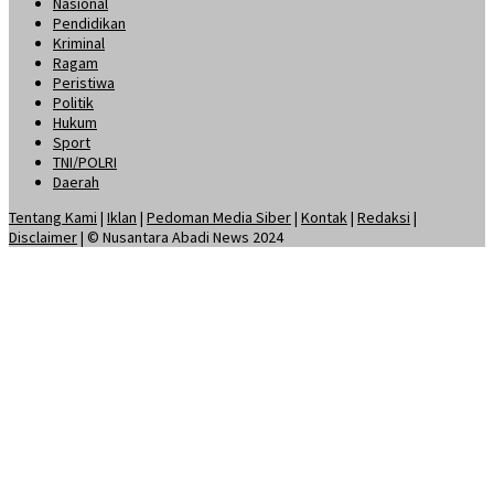
Nasional
Pendidikan
Kriminal
Ragam
Peristiwa
Politik
Hukum
Sport
TNI/POLRI
Daerah
Tentang Kami
|
Iklan
|
Pedoman Media Siber
|
Kontak
|
Redaksi
|
Disclaimer
| © Nusantara Abadi News 2024