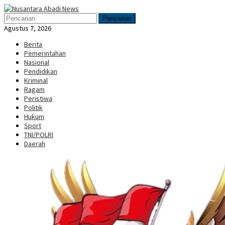
Loncat
Menu
ke
Mobile
Pencarian
konten
Agustus 7, 2026
Berita
Pemerintahan
Nasional
Pendidikan
Kriminal
Ragam
Peristiwa
Politik
Hukum
Sport
TNI/POLRI
Daerah