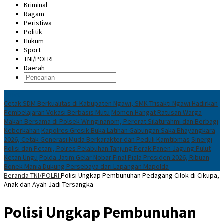
Kriminal
Ragam
Peristiwa
Politik
Hukum
Sport
TNI/POLRI
Daerah
News
Cetak SDM Berkualitas di Kabupaten Ngawi, SMK Trisakti Ngawi Hadirkan
Pembelajaran Vokasi Berbasis Mutu
Momen Hangat Ratusan Warga
Makan Bersama di Polsek Wringinanom, Pererat Silaturahmi dan Berbagi
Keberkahan
Kapolres Gresik Buka Latihan Gabungan Saka Bhayangkara
2026, Cetak Generasi Muda Berkarakter dan Peduli Kamtibmas
Sinergi
Polisi dan Petani, Polres Pelabuhan Tanjung Perak Panen Jagung Pulut
Ketan Ungu
Polda Jatim Gelar Nobar Final Piala Presiden 2026, Ribuan
Bonek Mania Dukung Persebaya dari Lapangan Mapolda
Beranda
TNI/POLRI
Polisi Ungkap Pembunuhan Pedagang Cilok di Cikupa,
Anak dan Ayah Jadi Tersangka
Polisi Ungkap Pembunuhan