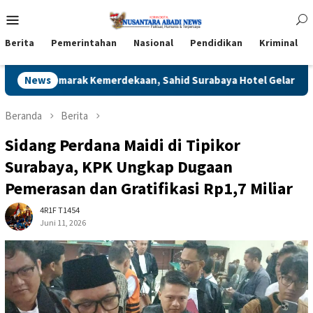
Loncat
Menu
ke
Mobile
konten
Berita
Pemerintahan
Nasional
Pendidikan
Kriminal
erdekaan, Sahid Surabaya Hotel Gelar Aksi Donor Darah
News
Beranda
Berita
Sidang Perdana Maidi di Tipikor
Surabaya, KPK Ungkap Dugaan
Pemerasan dan Gratifikasi Rp1,7 Miliar
4R1F T1454
Juni 11, 2026