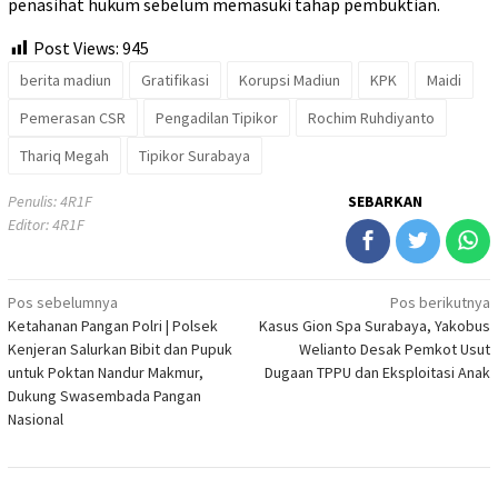
penasihat hukum sebelum memasuki tahap pembuktian.
Post Views:
945
berita madiun
Gratifikasi
Korupsi Madiun
KPK
Maidi
Pemerasan CSR
Pengadilan Tipikor
Rochim Ruhdiyanto
Thariq Megah
Tipikor Surabaya
Penulis: 4R1F
SEBARKAN
Editor: 4R1F
Navigasi
Pos sebelumnya
Pos berikutnya
Ketahanan Pangan Polri | Polsek
Kasus Gion Spa Surabaya, Yakobus
pos
Kenjeran Salurkan Bibit dan Pupuk
Welianto Desak Pemkot Usut
untuk Poktan Nandur Makmur,
Dugaan TPPU dan Eksploitasi Anak
Dukung Swasembada Pangan
Nasional