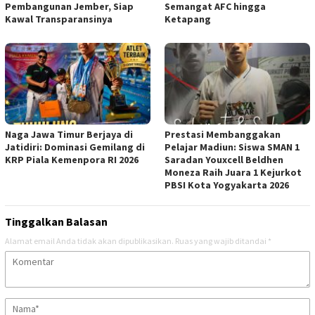
Pembangunan Jember, Siap
Semangat AFC hingga
Kawal Transparansinya
Ketapang
Naga Jawa Timur Berjaya di
Prestasi Membanggakan
Jatidiri: Dominasi Gemilang di
Pelajar Madiun: Siswa SMAN 1
KRP Piala Kemenpora RI 2026
Saradan Youxcell Beldhen
Moneza Raih Juara 1 Kejurkot
PBSI Kota Yogyakarta 2026
Tinggalkan Balasan
Alamat email Anda tidak akan dipublikasikan.
Ruas yang wajib ditandai
*