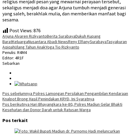
religius menjadi pesan yang mewarnai perayaan tersebut,
sekaligus menjadi doa agar Arjuna tumbuh menjadi generasi
yang saleh, berakhlak mulia, dan memberikan manfaat bagi
sesama.
Post Views:
876
Arjuna Alvaren Rizkyanto
Berita Surabaya
Dukuh Kupang
Barat
Keluarga
Nusantara Abadi News
Reny Elfiany
Surabaya
Tasyakuran
Aqiqah
Ulang Tahun Anak
Yoga Tio Rizkyanto
Penulis: R4M4
Editor: 4R1F
Sebarkan
Navigasi
Pos sebelumnya
Polres Lamongan Persilakan Pengambilan Kendaraan
Knalpot Brong Hasil Penindakan KRYD, Ini Syaratnya
pos
Pos berikutnya
Hari Bhayangkara ke-80, Polres Madiun Gelar Bhakti
Kesehatan dan Donor Darah untuk Ratusan Warga
Pos terkait