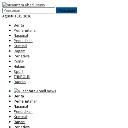
Loncat
Menu
ke
Mobile
Pencarian
konten
Agustus 10, 2026
Berita
Pemerintahan
Nasional
Pendidikan
Kriminal
Ragam
Peristiwa
Politik
Hukum
Sport
TNI/POLRI
Daerah
Berita
Pemerintahan
Nasional
Pendidikan
Kriminal
Ragam
Peristiwa