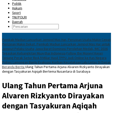
Politik
Hukum
Sport
TNI/POLRI
Daerah
News
Pemkab Madiun Luncurkan Jempol Mas Har, Perizinan Usaha Makin Cepat
Perizinan Makin Dekat, Pemkab Madiun Luncurkan Jempol Mas Har untuk
Jemput Pelaku Usaha
Jawa Barat Dominasi Perolehan Medali, IMC 2026
Tegaskan Kebangkitan Muaythai Indonesia
Follow the Money! Kejari
Tanjung Perak Setor Rp4,9 Miliar Hasil TPPU Judi Online ke Kas Negara
Polres Lamongan Bantu Evakuasi Korban Kecelakaan Lalu Lintas Di Dagan
Beranda
Berita
Ulang Tahun Pertama Arjuna Alvaren Rizkyanto Dirayakan
dengan Tasyakuran Aqiqah Bertema Nusantara di Surabaya
Ulang Tahun Pertama Arjuna
Alvaren Rizkyanto Dirayakan
dengan Tasyakuran Aqiqah