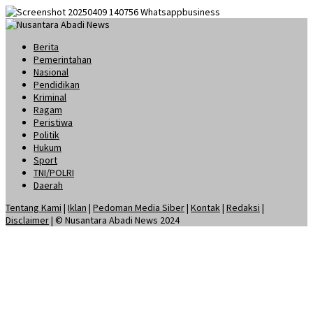
Berita
Pemerintahan
Nasional
Pendidikan
Kriminal
Ragam
Peristiwa
Politik
Hukum
Sport
TNI/POLRI
Daerah
Tentang Kami
|
Iklan
|
Pedoman Media Siber
|
Kontak
|
Redaksi
|
Disclaimer
| © Nusantara Abadi News 2024