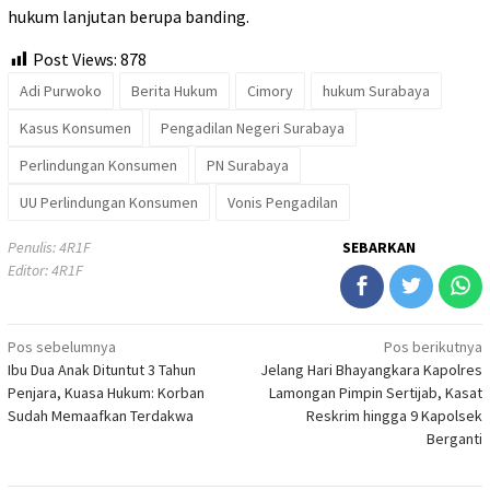
hukum lanjutan berupa banding.
Post Views:
878
Adi Purwoko
Berita Hukum
Cimory
hukum Surabaya
Kasus Konsumen
Pengadilan Negeri Surabaya
Perlindungan Konsumen
PN Surabaya
UU Perlindungan Konsumen
Vonis Pengadilan
Penulis: 4R1F
SEBARKAN
Editor: 4R1F
Navigasi
Pos sebelumnya
Pos berikutnya
Ibu Dua Anak Dituntut 3 Tahun
Jelang Hari Bhayangkara Kapolres
pos
Penjara, Kuasa Hukum: Korban
Lamongan Pimpin Sertijab, Kasat
Sudah Memaafkan Terdakwa
Reskrim hingga 9 Kapolsek
Berganti