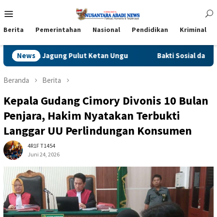
Loncat
Menu
ke
Mobile
konten
Berita
Pemerintahan
Nasional
Pendidikan
Kriminal
ulut Ketan Ungu
News
Bakti Sosial dan Bakti Kesehatan Warnai L
Beranda
Berita
Kepala Gudang Cimory Divonis 10 Bulan
Penjara, Hakim Nyatakan Terbukti
Langgar UU Perlindungan Konsumen
4R1F T1454
Juni 24, 2026