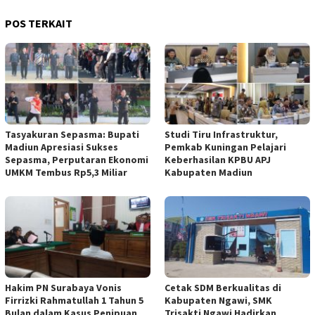
POS TERKAIT
Tasyakuran Sepasma: Bupati
Studi Tiru Infrastruktur,
Madiun Apresiasi Sukses
Pemkab Kuningan Pelajari
Sepasma, Perputaran Ekonomi
Keberhasilan KPBU APJ
UMKM Tembus Rp5,3 Miliar
Kabupaten Madiun
Hakim PN Surabaya Vonis
Cetak SDM Berkualitas di
Firrizki Rahmatullah 1 Tahun 5
Kabupaten Ngawi, SMK
Bulan dalam Kasus Penipuan
Trisakti Ngawi Hadirkan