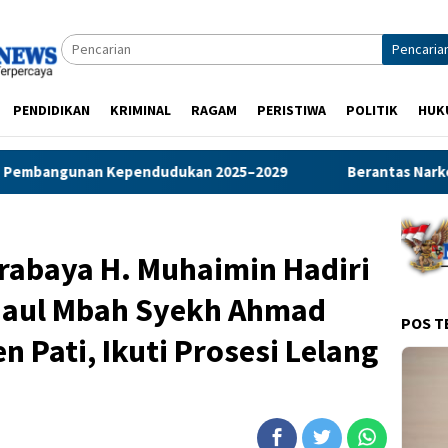
Pencaria
PENDIDIKAN
KRIMINAL
RAGAM
PERISTIWA
POLITIK
HUK
Berantas Narkoba: Polres Gresik Tangkap Dua Pengedar S
rabaya H. Muhaimin Hadiri
Haul Mbah Syekh Ahmad
POS T
 Pati, Ikuti Prosesi Lelang