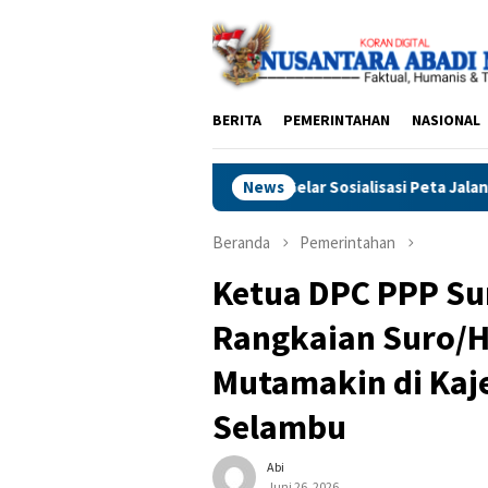
Loncat
ke
konten
BERITA
PEMERINTAHAN
NASIONAL
 Sosialisasi Peta Jalan Pembangunan Kependudukan 2025–2029
News
Beranda
Pemerintahan
Ketua DPC PPP Su
Rangkaian Suro/
Mutamakin di Kajen
Selambu
Abi
Juni 26, 2026