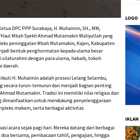
LOGO
Ketua DPC PPP Surabaya, H. Muhaimin, SH., MM,
o/Haul Mbah Syekh Ahmad Mutamakin Waliyullah yang
leks peninggalan Mbah Mutamakin, Kajen, Kabupaten
enjadi bentuk penghormatan kepada ulama besar
 silaturahmi dengan para ulama, habaib, tokoh
i daerah.
iikuti H. Muhaimin adalah prosesi Lelang Selambu,
ng secara turun-temurun dan menjadi bagian penting
hmad Mutamakin. Tradisi ini memiliki nilai religius dan
elang dimanfaatkan untuk mendukung penyelenggaraan
pleks makam, serta berbagai aktivitas
IKLAN
i acara sejak pagi hari. Mereka datang dari berbagai
i doa bersama, pembacaan tahlil, pengajian, hingga