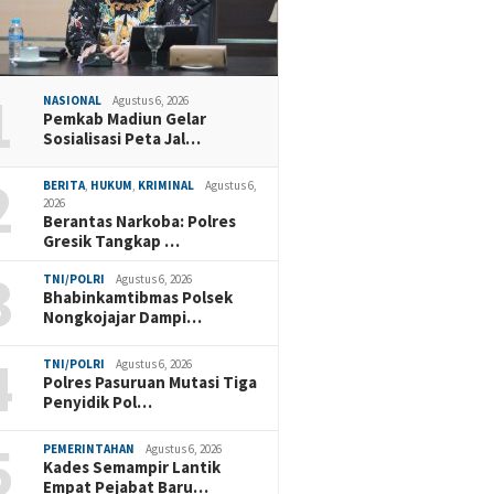
1
NASIONAL
Agustus 6, 2026
Pemkab Madiun Gelar
Sosialisasi Peta Jal…
2
BERITA
,
HUKUM
,
KRIMINAL
Agustus 6,
2026
Berantas Narkoba: Polres
Gresik Tangkap …
3
TNI/POLRI
Agustus 6, 2026
Bhabinkamtibmas Polsek
Nongkojajar Dampi…
4
TNI/POLRI
Agustus 6, 2026
Polres Pasuruan Mutasi Tiga
Penyidik Pol…
5
PEMERINTAHAN
Agustus 6, 2026
Kades Semampir Lantik
Empat Pejabat Baru…