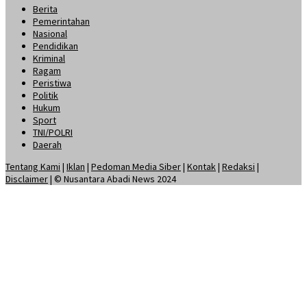
Berita
Pemerintahan
Nasional
Pendidikan
Kriminal
Ragam
Peristiwa
Politik
Hukum
Sport
TNI/POLRI
Daerah
Tentang Kami
|
Iklan
|
Pedoman Media Siber
|
Kontak
|
Redaksi
|
Disclaimer
| © Nusantara Abadi News 2024