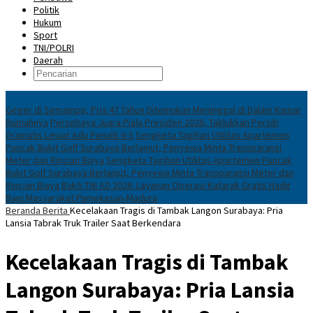
Politik
Hukum
Sport
TNI/POLRI
Daerah
News
Geger di Semampir, Pria 47 Tahun Ditemukan Meninggal di Dalam Kamar
Rumahnya
Persebaya Juara Piala Presiden 2026, Taklukkan Persib
Dramatis Lewat Adu Penalti 6-5
Sengketa Tagihan Utilitas Apartemen
Puncak Bukit Golf Surabaya Berlanjut, Penyewa Minta Transparansi
Meter dan Rincian Biaya
Sengketa Tagihan Utilitas Apartemen Puncak
Bukit Golf Surabaya Berlanjut, Penyewa Minta Transparansi Meter dan
Rincian Biaya
Bakti TNI AD 2026: Layanan Operasi Katarak Gratis Hadir
Bagi Masyarakat Pamekasan-Madura
Beranda
Berita
Kecelakaan Tragis di Tambak Langon Surabaya: Pria
Lansia Tabrak Truk Trailer Saat Berkendara
Kecelakaan Tragis di Tambak
Langon Surabaya: Pria Lansia