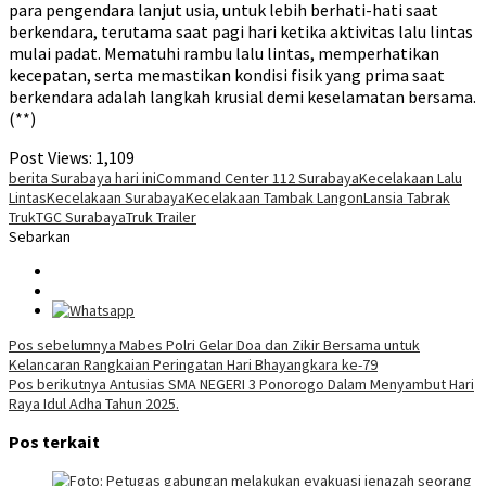
para pengendara lanjut usia, untuk lebih berhati-hati saat
berkendara, terutama saat pagi hari ketika aktivitas lalu lintas
mulai padat. Mematuhi rambu lalu lintas, memperhatikan
kecepatan, serta memastikan kondisi fisik yang prima saat
berkendara adalah langkah krusial demi keselamatan bersama.
(**)
Post Views:
1,109
berita Surabaya hari ini
Command Center 112 Surabaya
Kecelakaan Lalu
Lintas
Kecelakaan Surabaya
Kecelakaan Tambak Langon
Lansia Tabrak
Truk
TGC Surabaya
Truk Trailer
Sebarkan
Navigasi
Pos sebelumnya
Mabes Polri Gelar Doa dan Zikir Bersama untuk
Kelancaran Rangkaian Peringatan Hari Bhayangkara ke-79
pos
Pos berikutnya
Antusias SMA NEGERI 3 Ponorogo Dalam Menyambut Hari
Raya Idul Adha Tahun 2025.
Pos terkait