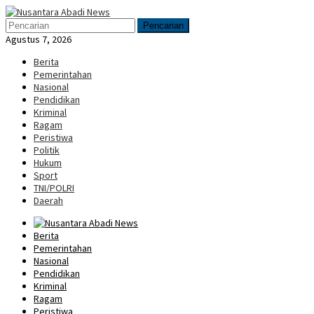
Loncat
Menu
ke
Mobile
Pencarian
konten
Agustus 7, 2026
Berita
Pemerintahan
Nasional
Pendidikan
Kriminal
Ragam
Peristiwa
Politik
Hukum
Sport
TNI/POLRI
Daerah
Berita
Pemerintahan
Nasional
Pendidikan
Kriminal
Ragam
Peristiwa