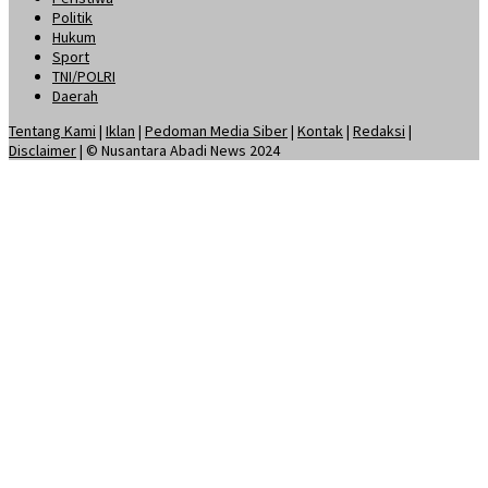
Politik
Hukum
Sport
TNI/POLRI
Daerah
Tentang Kami
|
Iklan
|
Pedoman Media Siber
|
Kontak
|
Redaksi
|
Disclaimer
| © Nusantara Abadi News 2024