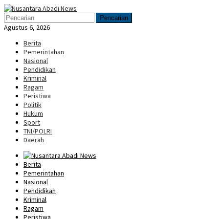
Loncat
Menu
ke
Mobile
Pencarian
konten
Agustus 6, 2026
Berita
Pemerintahan
Nasional
Pendidikan
Kriminal
Ragam
Peristiwa
Politik
Hukum
Sport
TNI/POLRI
Daerah
Berita
Pemerintahan
Nasional
Pendidikan
Kriminal
Ragam
Peristiwa