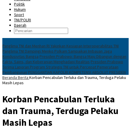
Politik
Hukum
Sport
TNI/POLRI
Daerah
News
Panglima TNI dan Menhan RI Yakinkan Kesiapan Interoperabilitas TNI
Panglima TNI Dampingi Menko Polkam Sampaikan Imbauan Jaga
Kondusivitas Bangsa
Presiden Prabowo: Bangsa Maju Dibangun dengan
Fakta, Sains, dan Keberanian Menghadapi Realitas
Presiden Prabowo
Terima Laporan Program Strategis TNI untuk Percepat Pemerataan
Pembangunan
PENGGANTIAN KAPOLRI KOMPETENSI ABSOLUT PRESIDEN
Beranda
Berita
Korban Pencabulan Terluka dan Trauma, Terduga Pelaku
Masih Lepas
Korban Pencabulan Terluka
dan Trauma, Terduga Pelaku
Masih Lepas