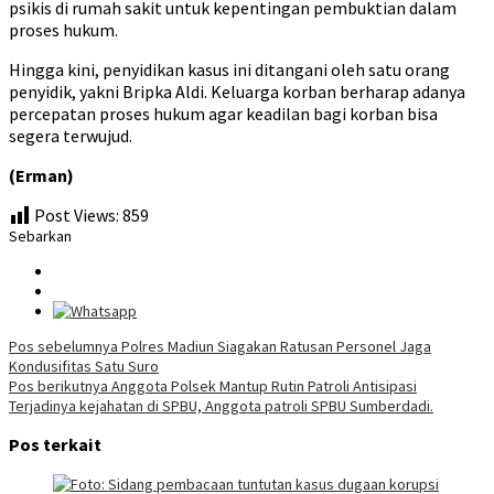
psikis di rumah sakit untuk kepentingan pembuktian dalam
proses hukum.
Hingga kini, penyidikan kasus ini ditangani oleh satu orang
penyidik, yakni Bripka Aldi. Keluarga korban berharap adanya
percepatan proses hukum agar keadilan bagi korban bisa
segera terwujud.
(Erman)
Post Views:
859
Sebarkan
Navigasi
Pos sebelumnya
Polres Madiun Siagakan Ratusan Personel Jaga
Kondusifitas Satu Suro
pos
Pos berikutnya
Anggota Polsek Mantup Rutin Patroli Antisipasi
Terjadinya kejahatan di SPBU, Anggota patroli SPBU Sumberdadi.
Pos terkait