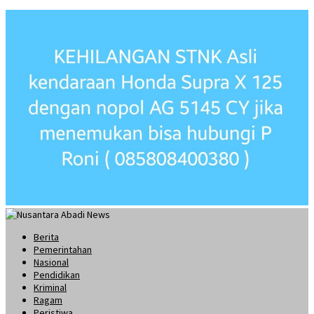
Berita
Pemerintahan
Nasional
Pendidikan
Kriminal
Ragam
Peristiwa