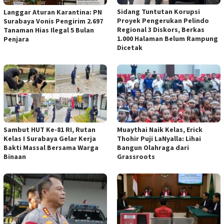
Sidang Tuntutan Korupsi
Langgar Aturan Karantina: PN
Proyek Pengerukan Pelindo
Surabaya Vonis Pengirim 2.697
Regional 3 Diskors, Berkas
Tanaman Hias Ilegal 5 Bulan
1.000 Halaman Belum Rampung
Penjara
Dicetak
Sambut HUT Ke-81 RI, Rutan
Muaythai Naik Kelas, Erick
Kelas I Surabaya Gelar Kerja
Thohir Puji LaNyalla: Lihai
Bakti Massal Bersama Warga
Bangun Olahraga dari
Binaan
Grassroots