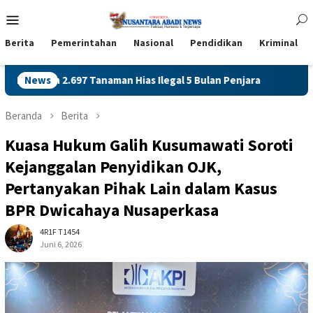
Loncat
Menu
ke
Mobile
konten
Berita
Pemerintahan
Nasional
Pendidikan
Kriminal
697 Tanaman Hias Ilegal 5 Bulan Penjara
News
Sidang Tuntutan
Beranda
Berita
Kuasa Hukum Galih Kusumawati Soroti
Kejanggalan Penyidikan OJK,
Pertanyakan Pihak Lain dalam Kasus
BPR Dwicahaya Nusaperkasa
4R1F T1454
Juni 6, 2026