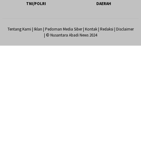
TNI/POLRI
DAERAH
Tentang Kami
|
Iklan
|
Pedoman Media Siber
|
Kontak
|
Redaksi
|
Disclaimer
| © Nusantara Abadi News 2024