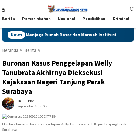
Loncat
Menu
ke
Mobile
konten
Berita
Pemerintahan
Nasional
Pendidikan
Kriminal
h Besar dan Marwah Institusi
News
Kapolres Magetan Goes to
Beranda
Berita
Buronan Kasus Penggelapan Welly
Tanubrata Akhirnya Dieksekusi
Kejaksaan Negeri Tanjung Perak
Surabaya
4R1F T1454
September 10, 2025
Eksekusi buronan kasus penggelapan Welly Tanubrata oleh Kejari Tanjung Perak
Surabaya