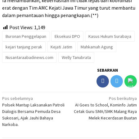
Ia menambahkan, keberhasilan ini tidak lepas dari koordinasi
erat dengan Tim AMC Kejati Jawa Timur yang turut membantu
dalam pemantauan hingga penangkapan.(**)
Post Views:
1,149
Buronan Penggelapan
Eksekusi DPO
Kasus Hukum Surabaya
kejari tanjung perak
Kejati Jatim
Mahkamah Agung
Nusantaraabadinews.com
Welly Tanubrata
SEBARKAN
Navigasi
Pos sebelumnya
Pos berikutnya
Polsek Mantup Laksanakan Patroli
AI Goes to School, Kominfo Jatim
pos
Dialogis Bersama Pemuda Desa
Cetak Guru SMA/SMK Malang Raya
Sukosari, Ajak Jauhi Bahaya
Melek Kecerdasan Buatan
Narkoba.