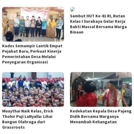
Sambut HUT Ke-81 RI, Rutan
Kelas I Surabaya Gelar Kerja
Bakti Massal Bersama Warga
Binaan
Kades Semampir Lantik Empat
Pejabat Baru, Perkuat Kinerja
Pemerintahan Desa Melalui
Penyegaran Organisasi
Muaythai Naik Kelas, Erick
Kedekatan Kepala Desa Pajeng
Thohir Puji LaNyalla: Lihai
Didik Bersama Warganya
Bangun Olahraga dari
Menambah Kehangatan
Grassroots