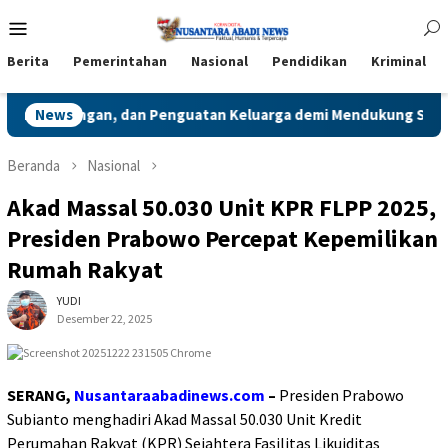
Loncat
Menu
ke
Mobile
konten
Berita
Pemerintahan
Nasional
Pendidikan
Kriminal
nguatan Keluarga demi Mendukung SDGs
News
Guna Dapatkan K
Beranda
Nasional
Akad Massal 50.030 Unit KPR FLPP 2025,
Presiden Prabowo Percepat Kepemilikan
Rumah Rakyat
YUDI
Desember 22, 2025
SERANG,
Nusantaraabadinews.com
–
Presiden Prabowo
Subianto menghadiri Akad Massal 50.030 Unit Kredit
Perumahan Rakyat (KPR) Sejahtera Fasilitas Likuiditas