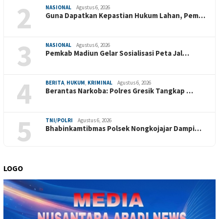
2
NASIONAL
Agustus 6, 2026
Guna Dapatkan Kepastian Hukum Lahan, Pem…
3
NASIONAL
Agustus 6, 2026
Pemkab Madiun Gelar Sosialisasi Peta Jal…
4
BERITA
,
HUKUM
,
KRIMINAL
Agustus 6, 2026
Berantas Narkoba: Polres Gresik Tangkap …
5
TNI/POLRI
Agustus 6, 2026
Bhabinkamtibmas Polsek Nongkojajar Dampi…
LOGO