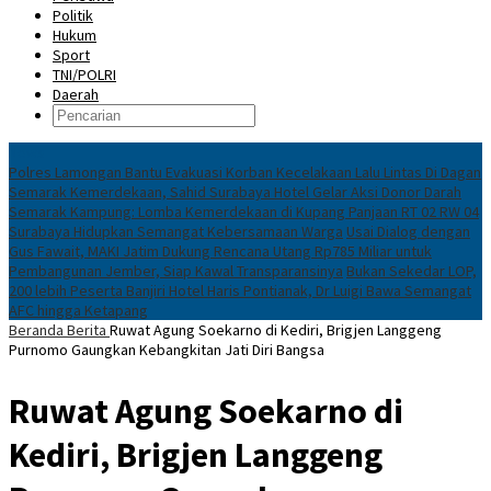
Politik
Hukum
Sport
TNI/POLRI
Daerah
News
Polres Lamongan Bantu Evakuasi Korban Kecelakaan Lalu Lintas Di Dagan
Semarak Kemerdekaan, Sahid Surabaya Hotel Gelar Aksi Donor Darah
Semarak Kampung: Lomba Kemerdekaan di Kupang Panjaan RT 02 RW 04
Surabaya Hidupkan Semangat Kebersamaan Warga
Usai Dialog dengan
Gus Fawait, MAKI Jatim Dukung Rencana Utang Rp785 Miliar untuk
Pembangunan Jember, Siap Kawal Transparansinya
Bukan Sekedar LOP,
200 lebih Peserta Banjiri Hotel Haris Pontianak, Dr Luigi Bawa Semangat
AFC hingga Ketapang
Beranda
Berita
Ruwat Agung Soekarno di Kediri, Brigjen Langgeng
Purnomo Gaungkan Kebangkitan Jati Diri Bangsa
Ruwat Agung Soekarno di
Kediri, Brigjen Langgeng