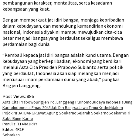
pembangunan karakter, mentalitas, serta kesadaran
kebangsaan yang kuat.
Dengan memperkuat jati diri bangsa, menjaga kepribadian
dalam kebudayaan, dan mendukung kemandirian ekonomi
nasional, Indonesia diyakini mampu mewujudkan cita-cita
besar menjadi bangsa yang berdaulat sekaligus membawa
perdamaian bagi dunia.
“Kembali kepada jati diri bangsa adalah kunci utama. Dengan
kebudayaan yang berkepribadian, ekonomi yang berdikari
melalui Asta Cita Presiden Prabowo Subianto serta politik
yang berdaulat, Indonesia akan siap melangkah menjadi
mercusuar imam perdamaian dunia yang abadi,” pungkas
Brigjen Langgeng.
Post Views:
886
Asta Cita Prabowo
Brigjen Pol Langgeng Purnomo
Budaya Indonesia
Bung
Karno
Indonesia Emas 2045
Jati Diri Bangsa
Jawa Timur
Kediri
Ndalem
Pojok
PIPJATBANG
Ruwat Agung Soekarno
Sejarah Soekarno
Soekarno
Tri
Sakti Bung Karno
Penulis: T14/M3RRY
Editor: 4R1F
Sebarkan