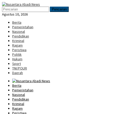
Loncat
Menu
ke
Mobile
Pencarian
konten
Agustus 10, 2026
Berita
Pemerintahan
Nasional
Pendidikan
Kriminal
Ragam
Peristiwa
Politik
Hukum
Sport
TNI/POLRI
Daerah
Berita
Pemerintahan
Nasional
Pendidikan
Kriminal
Ragam
Peristiwa