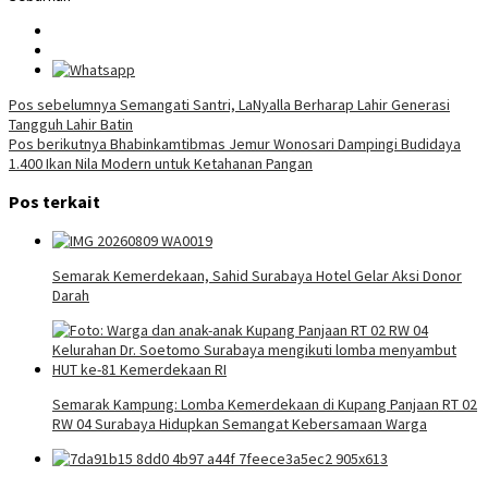
Navigasi
Pos sebelumnya
Semangati Santri, LaNyalla Berharap Lahir Generasi
Tangguh Lahir Batin
pos
Pos berikutnya
Bhabinkamtibmas Jemur Wonosari Dampingi Budidaya
1.400 Ikan Nila Modern untuk Ketahanan Pangan
Pos terkait
Semarak Kemerdekaan, Sahid Surabaya Hotel Gelar Aksi Donor
Darah
Semarak Kampung: Lomba Kemerdekaan di Kupang Panjaan RT 02
RW 04 Surabaya Hidupkan Semangat Kebersamaan Warga