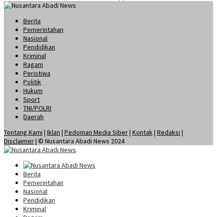
Berita
Pemerintahan
Nasional
Pendidikan
Kriminal
Ragam
Peristiwa
Politik
Hukum
Sport
TNI/POLRI
Daerah
Tentang Kami
|
Iklan
|
Pedoman Media Siber
|
Kontak
|
Redaksi
|
Disclaimer
| © Nusantara Abadi News 2024
Berita
Pemerintahan
Nasional
Pendidikan
Kriminal