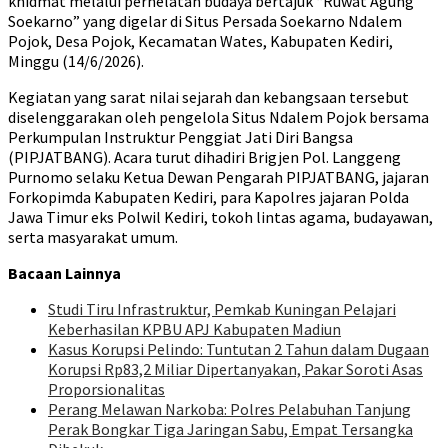
khidmat melalui perhelatan budaya bertajuk “Ruwat Agung
Soekarno” yang digelar di Situs Persada Soekarno Ndalem
Pojok, Desa Pojok, Kecamatan Wates, Kabupaten Kediri,
Minggu (14/6/2026).
Kegiatan yang sarat nilai sejarah dan kebangsaan tersebut
diselenggarakan oleh pengelola Situs Ndalem Pojok bersama
Perkumpulan Instruktur Penggiat Jati Diri Bangsa
(PIPJATBANG). Acara turut dihadiri Brigjen Pol. Langgeng
Purnomo selaku Ketua Dewan Pengarah PIPJATBANG, jajaran
Forkopimda Kabupaten Kediri, para Kapolres jajaran Polda
Jawa Timur eks Polwil Kediri, tokoh lintas agama, budayawan,
serta masyarakat umum.
Bacaan Lainnya
Studi Tiru Infrastruktur, Pemkab Kuningan Pelajari
Keberhasilan KPBU APJ Kabupaten Madiun
Kasus Korupsi Pelindo: Tuntutan 2 Tahun dalam Dugaan
Korupsi Rp83,2 Miliar Dipertanyakan, Pakar Soroti Asas
Proporsionalitas
Perang Melawan Narkoba: Polres Pelabuhan Tanjung
Perak Bongkar Tiga Jaringan Sabu, Empat Tersangka