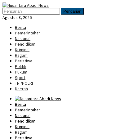
Loncat
Menu
ke
Mobile
Pencarian
konten
Agustus 8, 2026
Berita
Pemerintahan
Nasional
Pendidikan
Kriminal
Ragam
Peristiwa
Politik
Hukum
Sport
TNI/POLRI
Daerah
Berita
Pemerintahan
Nasional
Pendidikan
Kriminal
Ragam
Peristiwa