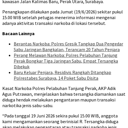
kawasan Jalan Kalimas Baru, Perak Utara, Surabaya.
Penangkapan dilakukan pada Jumat (19/6/2026) sekitar pukul
15.00 WIB setelah petugas menerima informasi mengenai
adanya aktivitas transaksi narkoba di lokasi tersebut.
Bacaan Lainnya
Berantas Narkoba: Polres Gresik Tangkap Dua Pengedar
Sabu Jaringan Bangkalan, Terancam 20 Tahun Penjara
Perang Melawan Narkoba: Polres Pelabuhan Tanjung
Perak Bongkar Tiga Jaringan Sabu, Empat Tersangka
Dibekuk
Baru Keluar Penjara, Residivis Rangkah Ditangkap
Polrestabes Surabaya, 14 Poket Sabu Disita
Kasat Narkoba Polres Pelabuhan Tanjung Perak, AKP Adik
Agus Putrawan, menjelaskan bahwa tersangka diamankan saat
diduga hendak melakukan pengantaran maupun transaksi
narkotika jenis sabu-sabu.
“Pada tanggal 19 Juni 2026 sekira pukul 15.00 WIB, anggota
kami mengamankan seorang berinisial R. Tersangka diduga
akan melakukan pengantaran atau transaksi narkoba jenis