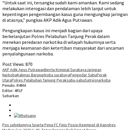
“Untuk saat ini, tersangka sudah kami amankan. Kami sedang
melakukan interogasi dan pendalaman lebih lanjut untuk
kepentingan pengembangan kasus guna mengungkap jaringan
di atasnya,” pungkas AKP Adik Agus Putrawan.
Pengungkapan kasus ini menjadi bagian dari upaya
berkelanjutan Polres Pelabuhan Tanjung Perak dalam
menekan peredaran narkotika di wilayah hukumnya serta
menjaga keamanan dan ketertiban masyarakat dari ancaman
penyalahgunaan narkoba.
Post Views:
870
AKP Adik Agus Putrawan
Berita Kriminal Surabaya
Jaringan
Narkoba
Kalimas Baru
narkoba surabaya
Pengedar Sabu
Perak
Utara
Polres Pelabuhan Tanjung Perak
sabu-sabu
Satresnarkoba
Penulis: R4M4
Editor: 4R1F
Sebarkan
Navigasi
Pos sebelumnya
Sparta Pena FC Finis Posisi Keempat di Kapolres