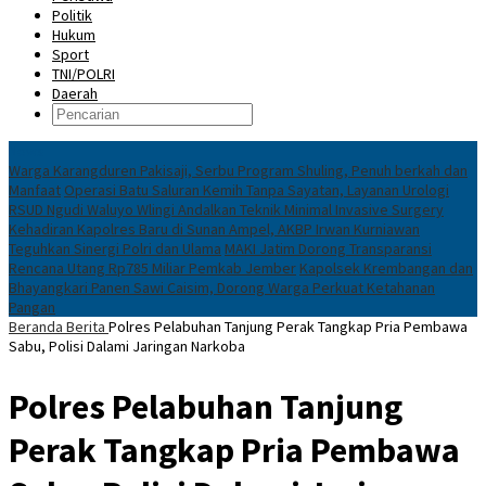
Politik
Hukum
Sport
TNI/POLRI
Daerah
News
Warga Karangduren Pakisaji, Serbu Program Shuling, Penuh berkah dan
Manfaat
Operasi Batu Saluran Kemih Tanpa Sayatan, Layanan Urologi
RSUD Ngudi Waluyo Wlingi Andalkan Teknik Minimal Invasive Surgery
Kehadiran Kapolres Baru di Sunan Ampel, AKBP Irwan Kurniawan
Teguhkan Sinergi Polri dan Ulama
MAKI Jatim Dorong Transparansi
Rencana Utang Rp785 Miliar Pemkab Jember
Kapolsek Krembangan dan
Bhayangkari Panen Sawi Caisim, Dorong Warga Perkuat Ketahanan
Pangan
Beranda
Berita
Polres Pelabuhan Tanjung Perak Tangkap Pria Pembawa
Sabu, Polisi Dalami Jaringan Narkoba
Polres Pelabuhan Tanjung
Perak Tangkap Pria Pembawa