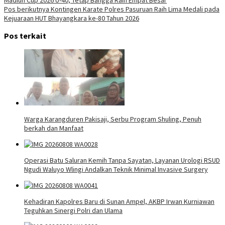
Madiun Cup 2026 U-40, Tetap Bangga Raih Empat Besar
pos
Pos berikutnya
Kontingen Karate Polres Pasuruan Raih Lima Medali pada
Kejuaraan HUT Bhayangkara ke-80 Tahun 2026
Pos terkait
Warga Karangduren Pakisaji, Serbu Program Shuling, Penuh
berkah dan Manfaat
Operasi Batu Saluran Kemih Tanpa Sayatan, Layanan Urologi RSUD
Ngudi Waluyo Wlingi Andalkan Teknik Minimal Invasive Surgery
Kehadiran Kapolres Baru di Sunan Ampel, AKBP Irwan Kurniawan
Teguhkan Sinergi Polri dan Ulama