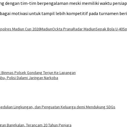
ing dengan tim-tim berpengalaman meski memiliki waktu persiap
ebagai motivasi untuk tampil lebih kompetitif pada turnamen ber
polres Madiun Cup 2026
Madiun
Ockta Prana
Radar Madiun
Sepak Bola U-40
Sp
t Binmas Polsek Gondang Terjun Ke Lapangan
u, Polisi Dalami Jaringan Narkoba
epedulian Lingkungan, dan Penguatan Keluarga demi Mendukung SDGs
gan Bangkalan, Terancam 20 Tahun Penjara