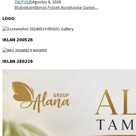
TNI/POLRI
Agustus 6, 2026
Bhabinkamtibmas Polsek Nongkojajar Dampi…
LOGO
IKLAN 200526
IKLAN 280226