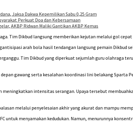
erdana, Jaksa Dakwa Kepemilikan Sabu 0,25 Gram
Masyarakat Perkuat Doa dan Kebersamaan
gelar, AKBP Ridwan Maliki Gantikan AKBP Kemas
laga. Tim Dikbud langsung memberikan kejutan melalui gol cepat y
gantisipasi arah bola hasil tendangan langsung pemain Dikbud s
erganggu. Tim Dikbud yang diperkuat sejumlah guru olahraga t
di depan gawang serta kesalahan koordinasi lini belakang Sparta 
 meningkatkan intensitas serangan. Upaya tersebut membuahkan 
balasan melalui penyelesaian akhir yang akurat dan mampu mempe
 FC untuk menyamakan kedudukan. Namun, menurunnya konsentra