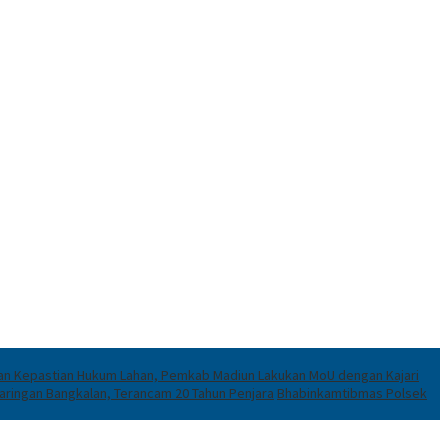
an Kepastian Hukum Lahan, Pemkab Madiun Lakukan MoU dengan Kajari
aringan Bangkalan, Terancam 20 Tahun Penjara
Bhabinkamtibmas Polsek