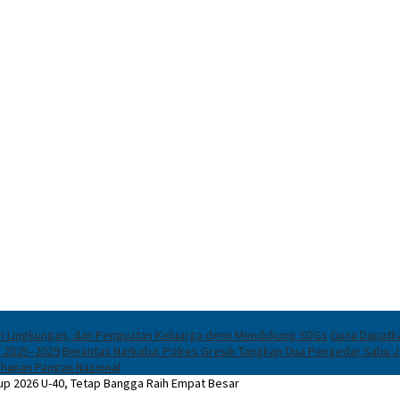
an Lingkungan, dan Penguatan Keluarga demi Mendukung SDGs
Guna Dapatk
n 2025–2029
Berantas Narkoba: Polres Gresik Tangkap Dua Pengedar Sabu J
hanan Pangan Nasional
Cup 2026 U-40, Tetap Bangga Raih Empat Besar