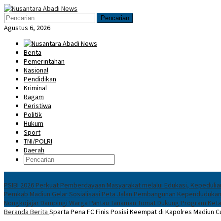
Loncat
Menu
ke
Mobile
Pencarian
konten
Agustus 6, 2026
Berita
Pemerintahan
Nasional
Pendidikan
Kriminal
Ragam
Peristiwa
Politik
Hukum
Sport
TNI/POLRI
Daerah
News
PSIBI 2026 Perkuat Pemberdayaan Masyarakat melalui Edukasi, Kepeduli
Pemkab Madiun Gelar Sosialisasi Peta Jalan Pembangunan Kependuduka
Nongkojajar Dampingi Warga Pantau Tanaman Tomat Dukung Program Keta
Beranda
Berita
Sparta Pena FC Finis Posisi Keempat di Kapolres Madiun 