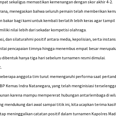
eempat sekaligus memastikan kemenangan dengan skor akhir 4-2.
ta Prana, menegaskan bahwa seluruh pemain telah memberikan ke
an bakar bagi kami untuk kembali berlatih lebih keras agar tampil 
iki nilai lebih dari sekadar kompetisi olahraga.
i, dan silaturahmi positif antara media, kepolisian, serta instan
nilai pencapaian timnya hingga menembus empat besar merupakan 
ru dibentuk hanya tiga hari sebelum turnamen resmi dimulai.
t.
 beberapa anggota tim turut memengaruhi performa saat pertand
BP Kemas Indra Natanegara, yang telah menginisiasi terselengga
 tahunan karena mampu mempererat hubungan antarlembaga di wil
 mendukung dari awal sampai titik ini, kita ucapkan terima kasi
etap meninggalkan catatan positif dalam turnamen Kapolres Madi