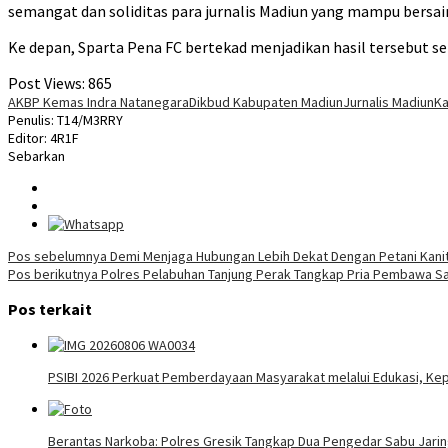
semangat dan soliditas para jurnalis Madiun yang mampu bersa
Ke depan, Sparta Pena FC bertekad menjadikan hasil tersebut s
Post Views:
865
AKBP Kemas Indra Natanegara
Dikbud Kabupaten Madiun
Jurnalis Madiun
Ka
Penulis: T14/M3RRY
Editor: 4R1F
Sebarkan
Navigasi
Pos sebelumnya
Demi Menjaga Hubungan Lebih Dekat Dengan Petani Kani
Pos berikutnya
Polres Pelabuhan Tanjung Perak Tangkap Pria Pembawa Sab
pos
Pos terkait
PSIBI 2026 Perkuat Pemberdayaan Masyarakat melalui Edukasi, K
Berantas Narkoba: Polres Gresik Tangkap Dua Pengedar Sabu Jarin