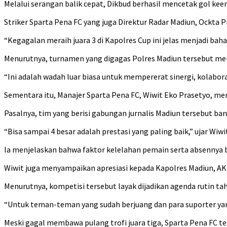
Melalui serangan balik cepat, Dikbud berhasil mencetak gol k
Striker Sparta Pena FC yang juga Direktur Radar Madiun, Ock
“Kegagalan meraih juara 3 di Kapolres Cup ini jelas menjadi bah
Menurutnya, turnamen yang digagas Polres Madiun tersebut memil
“Ini adalah wadah luar biasa untuk mempererat sinergi, kolaboras
Sementara itu, Manajer Sparta Pena FC, Wiwit Eko Prasetyo, me
Pasalnya, tim yang berisi gabungan jurnalis Madiun tersebut ba
“Bisa sampai 4 besar adalah prestasi yang paling baik,” ujar Wiwi
Ia menjelaskan bahwa faktor kelelahan pemain serta absennya
Wiwit juga menyampaikan apresiasi kepada Kapolres Madiun, AK
Menurutnya, kompetisi tersebut layak dijadikan agenda rutin
“Untuk teman-teman yang sudah berjuang dan para suporter yang
Meski gagal membawa pulang trofi juara tiga, Sparta Pena FC t