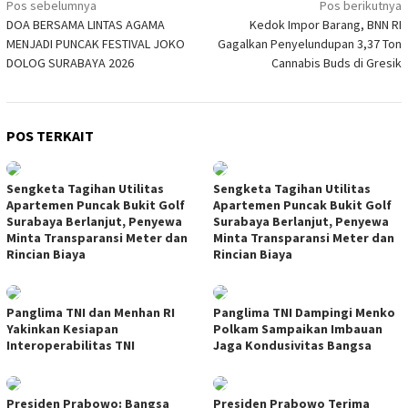
Navigasi
Pos sebelumnya
Pos berikutnya
DOA BERSAMA LINTAS AGAMA
Kedok Impor Barang, BNN RI
pos
MENJADI PUNCAK FESTIVAL JOKO
Gagalkan Penyelundupan 3,37 Ton
DOLOG SURABAYA 2026
Cannabis Buds di Gresik
POS TERKAIT
Sengketa Tagihan Utilitas
Sengketa Tagihan Utilitas
Apartemen Puncak Bukit Golf
Apartemen Puncak Bukit Golf
Surabaya Berlanjut, Penyewa
Surabaya Berlanjut, Penyewa
Minta Transparansi Meter dan
Minta Transparansi Meter dan
Rincian Biaya
Rincian Biaya
Panglima TNI dan Menhan RI
Panglima TNI Dampingi Menko
Yakinkan Kesiapan
Polkam Sampaikan Imbauan
Interoperabilitas TNI
Jaga Kondusivitas Bangsa
Presiden Prabowo: Bangsa
Presiden Prabowo Terima