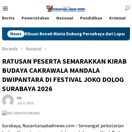
Loncat
Menu
ke
Mobile
konten
Berita
Pemerintahan
Nasional
Pendidikan
Kriminal
n 2026, Ribuan Bonek Mania Dukung Persebaya dari Lapangan Mapo
News
Beranda
Nasional
RATUSAN PESERTA SEMARAKKAN KIRAB
BUDAYA CAKRAWALA MANDALA
DWIPANTARA DI FESTIVAL JOKO DOLOG
SURABAYA 2026
Abi
Juli 3, 2026
Surabaya, Nusantaraabadinews.com – Semangat pelestarian