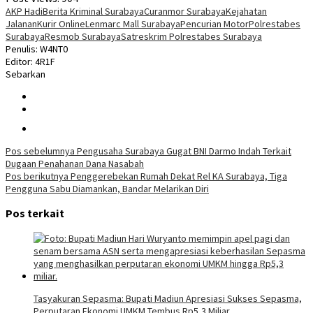
AKP Hadi
Berita Kriminal Surabaya
Curanmor Surabaya
Kejahatan
Jalanan
Kurir Online
Lenmarc Mall Surabaya
Pencurian Motor
Polrestabes
Surabaya
Resmob Surabaya
Satreskrim Polrestabes Surabaya
Penulis: W4NT0
Editor: 4R1F
Sebarkan
Navigasi
Pos sebelumnya
Pengusaha Surabaya Gugat BNI Darmo Indah Terkait
Dugaan Penahanan Dana Nasabah
pos
Pos berikutnya
Penggerebekan Rumah Dekat Rel KA Surabaya, Tiga
Pengguna Sabu Diamankan, Bandar Melarikan Diri
Pos terkait
Tasyakuran Sepasma: Bupati Madiun Apresiasi Sukses Sepasma,
Perputaran Ekonomi UMKM Tembus Rp5,3 Miliar