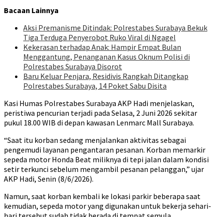
Bacaan Lainnya
Aksi Premanisme Ditindak: Polrestabes Surabaya Bekuk
Tiga Terduga Penyerobot Ruko Viral di Ngagel
Kekerasan terhadap Anak: Hampir Empat Bulan
Menggantung, Penanganan Kasus Oknum Polisi di
Polrestabes Surabaya Disorot
Baru Keluar Penjara, Residivis Rangkah Ditangkap
Polrestabes Surabaya, 14 Poket Sabu Disita
Kasi Humas Polrestabes Surabaya AKP Hadi menjelaskan,
peristiwa pencurian terjadi pada Selasa, 2 Juni 2026 sekitar
pukul 18.00 WIB di depan kawasan Lenmarc Mall Surabaya.
“Saat itu korban sedang menjalankan aktivitas sebagai
pengemudi layanan pengantaran pesanan. Korban memarkir
sepeda motor Honda Beat miliknya di tepi jalan dalam kondisi
setir terkunci sebelum mengambil pesanan pelanggan,” ujar
AKP Hadi, Senin (8/6/2026).
Namun, saat korban kembali ke lokasi parkir beberapa saat
kemudian, sepeda motor yang digunakan untuk bekerja sehari-
hari tersebut sudah tidak berada di tempat semula.