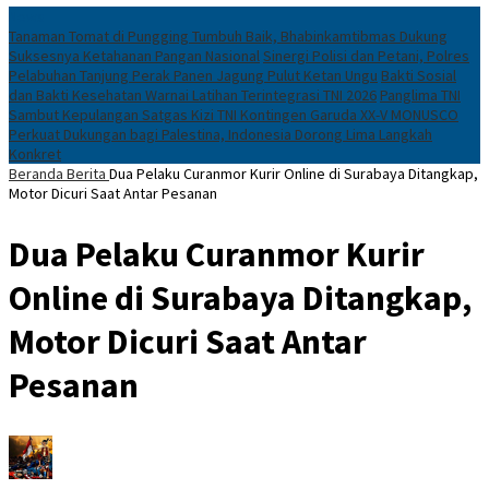
News
Tanaman Tomat di Pungging Tumbuh Baik, Bhabinkamtibmas Dukung
Suksesnya Ketahanan Pangan Nasional
Sinergi Polisi dan Petani, Polres
Pelabuhan Tanjung Perak Panen Jagung Pulut Ketan Ungu
Bakti Sosial
dan Bakti Kesehatan Warnai Latihan Terintegrasi TNI 2026
Panglima TNI
Sambut Kepulangan Satgas Kizi TNI Kontingen Garuda XX-V MONUSCO
Perkuat Dukungan bagi Palestina, Indonesia Dorong Lima Langkah
Konkret
Beranda
Berita
Dua Pelaku Curanmor Kurir Online di Surabaya Ditangkap,
Motor Dicuri Saat Antar Pesanan
Dua Pelaku Curanmor Kurir
Online di Surabaya Ditangkap,
Motor Dicuri Saat Antar
Pesanan