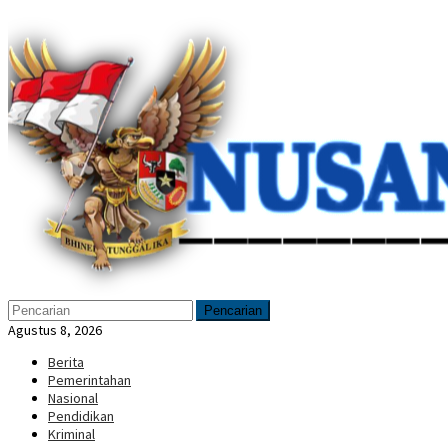
Loncat
Menu
ke
Mobile
konten
Pencarian
Agustus 8, 2026
Berita
Pemerintahan
Nasional
Pendidikan
Kriminal