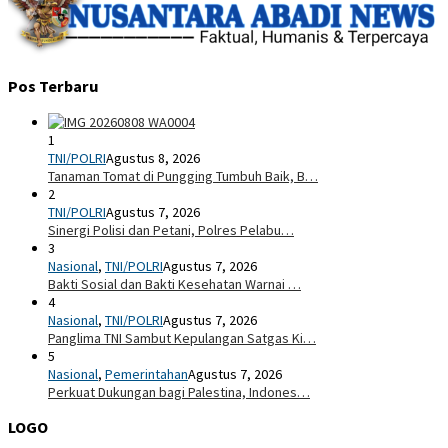
Pos Terbaru
1
TNI/POLRI
Agustus 8, 2026
Tanaman Tomat di Pungging Tumbuh Baik, B…
2
TNI/POLRI
Agustus 7, 2026
Sinergi Polisi dan Petani, Polres Pelabu…
3
Nasional
,
TNI/POLRI
Agustus 7, 2026
Bakti Sosial dan Bakti Kesehatan Warnai …
4
Nasional
,
TNI/POLRI
Agustus 7, 2026
Panglima TNI Sambut Kepulangan Satgas Ki…
5
Nasional
,
Pemerintahan
Agustus 7, 2026
Perkuat Dukungan bagi Palestina, Indones…
LOGO