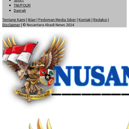
TNI/POLRI
Daerah
Tentang Kami
|
Iklan
|
Pedoman Media Siber
|
Kontak
|
Redaksi
|
Disclaimer
| © Nusantara Abadi News 2024